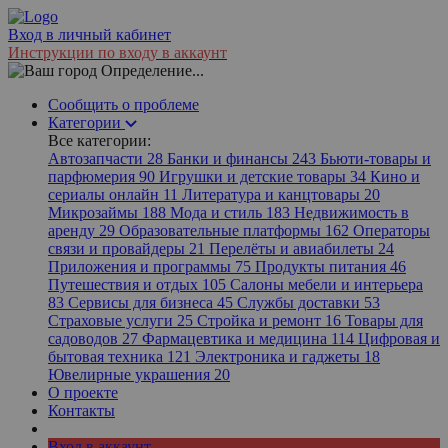
Вход в личный кабинет
Инструкции по входу в аккаунт
Определение...
Сообщить о проблеме
Категории
Все категории:
Автозапчасти
28
Банки и финансы
243
Бьюти-товары и
парфюмерия
90
Игрушки и детские товары
34
Кино и
сериалы онлайн
11
Литература и канцтовары
20
Микрозаймы
188
Мода и стиль
183
Недвижимость в
аренду
29
Образовательные платформы
162
Операторы
связи и провайдеры
21
Перелёты и авиабилеты
24
Приложения и программы
75
Продукты питания
46
Путешествия и отдых
105
Салоны мебели и интерьера
83
Сервисы для бизнеса
45
Службы доставки
53
Страховые услуги
25
Стройка и ремонт
16
Товары для
садоводов
27
Фармацевтика и медицина
114
Цифровая и
бытовая техника
121
Электроника и гаджеты
18
Ювелирные украшения
20
О проекте
Контакты
Вход в аккаунт