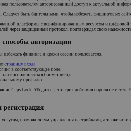
ивая пользователям авторизованный доступ к актуальной инфор
u
. Следует быть бдительными, чтобы избежать фишинговых сайт
ванной платформы с верифицированным ресурсом и цифровой эк
елей через защищенный протокол, подтверждая свою надежность
е способы авторизации
бы избежать фишинга и кражи сессии пользователя.
ую
страницу входа
.
огин) в соответствующее поле.
 или воспользоваться биометрией).
сональному профилю.
ние Caps Lock. Убедитесь, что срок действия пароля не истек. 
я регистрация
 к услугам, возможностям управления настройками, а также исто