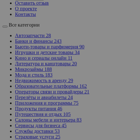
Оставить отзыв
О проекте
Контакты
Все категории
Автозапчасти
28
Банки и финансы
243
Бьюти-товары и парфюмерия
90
Игрушки и детские товары
34
Кино и сериалы онлайн
11
Литература и канцтовары
20
Микрозаймы
188
Мода и стиль
183
Недвижимость в аренду
29
Образовательные платформы
162
Операторы связи и провайдеры
21
Перелёты и авиабилеты
24
Приложения и программы
75
Продукты питания
46
Путешествия и отдых
105
Салоны мебели и интерьера
83
Сервисы для бизнеса
45
Службы доставки
53
Страховые услуги
25