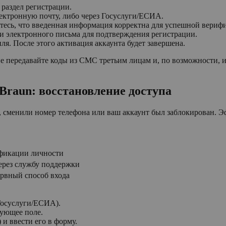
 раздел регистрации.
лектронную почту, либо через Госуслуги/ЕСИА.
итесь, что введенная информация корректна для успешной вериф
 электронного письма для подтверждения регистрации.
я. После этого активация аккаунта будет завершена.
не передавайте коды из СМС третьим лицам и, по возможности,
 Braun: восстановление доступа
, сменили номер телефона или ваш аккаунт был заблокирован. Э
ификации личности
ерез службу поддержки
ервный способ входа
Госуслуги/ЕСИА).
вующее поле.
и ввести его в форму.