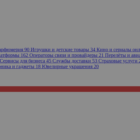
парфюмерия
90
Игрушки и детские товары
34
Кино и сериалы он
платформы
162
Операторы связи и провайдеры
21
Перелёты и ав
Сервисы для бизнеса
45
Службы доставки
53
Страховые услуги
оника и гаджеты
18
Ювелирные украшения
20