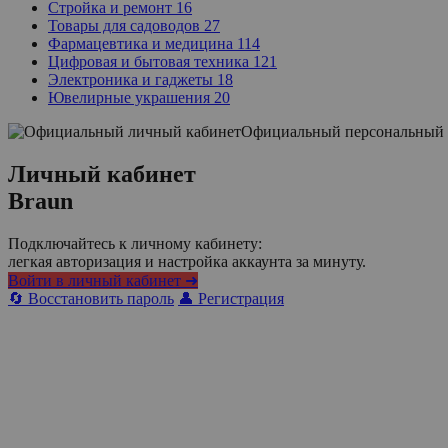
Стройка и ремонт
16
Товары для садоводов
27
Фармацевтика и медицина
114
Цифровая и бытовая техника
121
Электроника и гаджеты
18
Ювелирные украшения
20
Официальный персональный 
Личный кабинет
Braun
Подключайтесь к личному кабинету:
легкая авторизация и настройка аккаунта за минуту.
Войти в личный кабинет ➜
🔄 Восстановить пароль
👤 Регистрация