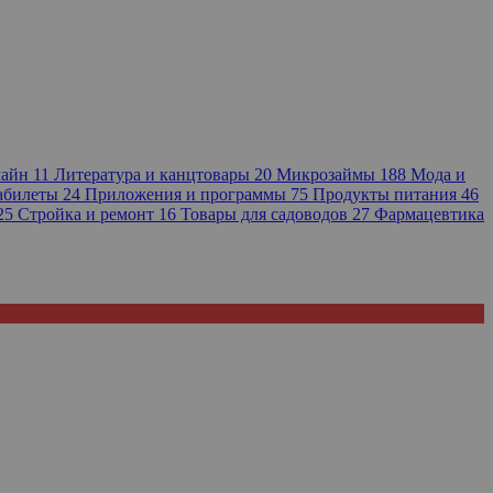
лайн
11
Литература и канцтовары
20
Микрозаймы
188
Мода и
иабилеты
24
Приложения и программы
75
Продукты питания
46
25
Стройка и ремонт
16
Товары для садоводов
27
Фармацевтика