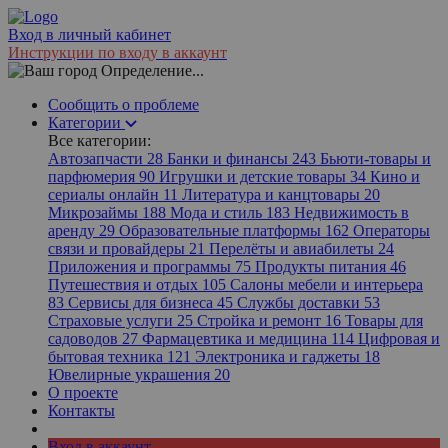
Вход в личный кабинет
Инструкции по входу в аккаунт
Определение...
Сообщить о проблеме
Категории
Все категории:
Автозапчасти
28
Банки и финансы
243
Бьюти-товары и
парфюмерия
90
Игрушки и детские товары
34
Кино и
сериалы онлайн
11
Литература и канцтовары
20
Микрозаймы
188
Мода и стиль
183
Недвижимость в
аренду
29
Образовательные платформы
162
Операторы
связи и провайдеры
21
Перелёты и авиабилеты
24
Приложения и программы
75
Продукты питания
46
Путешествия и отдых
105
Салоны мебели и интерьера
83
Сервисы для бизнеса
45
Службы доставки
53
Страховые услуги
25
Стройка и ремонт
16
Товары для
садоводов
27
Фармацевтика и медицина
114
Цифровая и
бытовая техника
121
Электроника и гаджеты
18
Ювелирные украшения
20
О проекте
Контакты
Вход в аккаунт