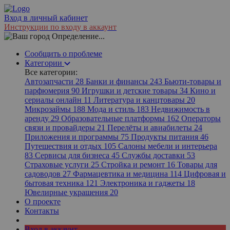
Вход в личный кабинет
Инструкции по входу в аккаунт
Определение...
Сообщить о проблеме
Категории
Все категории:
Автозапчасти
28
Банки и финансы
243
Бьюти-товары и
парфюмерия
90
Игрушки и детские товары
34
Кино и
сериалы онлайн
11
Литература и канцтовары
20
Микрозаймы
188
Мода и стиль
183
Недвижимость в
аренду
29
Образовательные платформы
162
Операторы
связи и провайдеры
21
Перелёты и авиабилеты
24
Приложения и программы
75
Продукты питания
46
Путешествия и отдых
105
Салоны мебели и интерьера
83
Сервисы для бизнеса
45
Службы доставки
53
Страховые услуги
25
Стройка и ремонт
16
Товары для
садоводов
27
Фармацевтика и медицина
114
Цифровая и
бытовая техника
121
Электроника и гаджеты
18
Ювелирные украшения
20
О проекте
Контакты
Вход в аккаунт