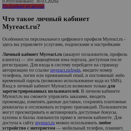
(Опубликовано: 30.03.2026)
Подробнее об авторе
Что такое личный кабинет
Myreact.ru
?
Особенности персонального цифрового профиля Myreact.ru -
здесь вы управляете услугами, подписками и настройками
Личный кабинет Myreact.ru
(аккаунт пользователя, профиль
клиента) — это защищённая зона портала, доступная после
регистрации. Для входа в систему перейдите на страницу
авторизации по ссылке
myreact.ru/login
, введите номер
телефона, логин или привязанный email, и постоянный либо
временный пароль (возможно использование кода из SMS).
Вход в личный кабинет
Myreact.ru
возможен только
для
зарегистрированных пользователей
. В личном кабинете
Myreact.ru
вы сможете управлять заказами, вводить
промокоды, изменять данные доставки, сохранять платежные
реквизиты и отслеживать историю транзакций. Пользователи
могут просматривать и активировать доступные бонусы,
купоны и баллы лояльности прямо в личном кабинете. Для
доступа к сайту
myreact.ru
можно использовать
любое
устройство с интернетом
— мобильный телефон, планшет,