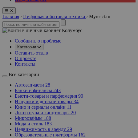
☰
✕
Главная
›
Цифровая и бытовая техника
›
Myreact.ru
Колумбус
Сообщить о проблеме
Категории
Оставить отзыв
О проекте
Контакты
Все категории
Автозапчасти
28
Банки и финансы
243
Бьюти-товары и парфюмерия
90
Игрушки и детские товары
34
Кино и сериалы онлайн
11
Литература и канцтовары
20
Микрозаймы
188
Мода и стиль
183
Недвижимость в аренду
29
Образовательные платформы
162