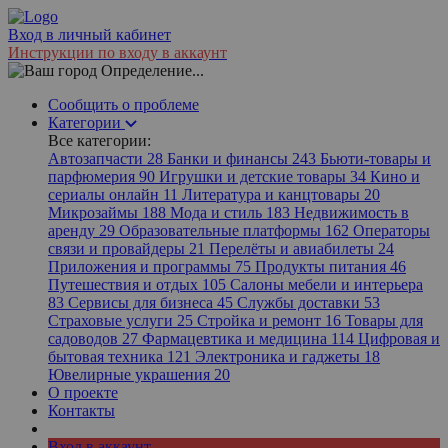
Вход в личный кабинет
Инструкции по входу в аккаунт
Определение...
Сообщить о проблеме
Категории
Все категории:
Автозапчасти
28
Банки и финансы
243
Бьюти-товары и
парфюмерия
90
Игрушки и детские товары
34
Кино и
сериалы онлайн
11
Литература и канцтовары
20
Микрозаймы
188
Мода и стиль
183
Недвижимость в
аренду
29
Образовательные платформы
162
Операторы
связи и провайдеры
21
Перелёты и авиабилеты
24
Приложения и программы
75
Продукты питания
46
Путешествия и отдых
105
Салоны мебели и интерьера
83
Сервисы для бизнеса
45
Службы доставки
53
Страховые услуги
25
Стройка и ремонт
16
Товары для
садоводов
27
Фармацевтика и медицина
114
Цифровая и
бытовая техника
121
Электроника и гаджеты
18
Ювелирные украшения
20
О проекте
Контакты
Вход в аккаунт