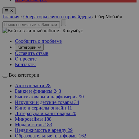
☰
✕
Главная
›
Операторы связи и провайдеры
›
СберМобайл
Колумбус
Сообщить о проблеме
Категории
Оставить отзыв
О проекте
Контакты
Все категории
Автозапчасти
28
Банки и финансы
243
Бьюти-товары и парфюмерия
90
Игрушки и детские товары
34
Кино и сериалы онлайн
11
Литература и канцтовары
20
Микрозаймы
188
Мода и стиль
183
Недвижимость в аренду
29
Образовательные платформы
162