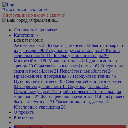
Вход в личный кабинет
Инструкции по входу в аккаунт
Определение...
Сообщить о проблеме
Категории
Все категории:
Автозапчасти
28
Банки и финансы
243
Бьюти-товары и
парфюмерия
90
Игрушки и детские товары
34
Кино и
сериалы онлайн
11
Литература и канцтовары
20
Микрозаймы
188
Мода и стиль
183
Недвижимость в
аренду
29
Образовательные платформы
162
Операторы
связи и провайдеры
21
Перелёты и авиабилеты
24
Приложения и программы
75
Продукты питания
46
Путешествия и отдых
105
Салоны мебели и интерьера
83
Сервисы для бизнеса
45
Службы доставки
53
Страховые услуги
25
Стройка и ремонт
16
Товары для
садоводов
27
Фармацевтика и медицина
114
Цифровая и
бытовая техника
121
Электроника и гаджеты
18
Ювелирные украшения
20
О проекте
Контакты
Вход в аккаунт