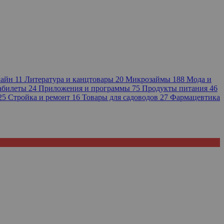
лайн
11
Литература и канцтовары
20
Микрозаймы
188
Мода и
иабилеты
24
Приложения и программы
75
Продукты питания
46
25
Стройка и ремонт
16
Товары для садоводов
27
Фармацевтика