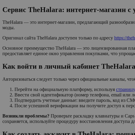
Сервис TheHalara: интернет-магазин 
TheHalara — это интернет-магазин, предлагающий разнообраз
моды.
Оригинал сайта TheHalara доступен только по адресу
https://the
Основное преимущество TheHalara — это лицензированная пла
предоставляет единое окно управления покупками, что упрощае
Как войти в личный кабинет TheHalara
Авторизоваться следует только через официальные каналы, что
Перейти на официальную платформу, используя
страницу
Ввести свой идентификатор (номер телефона, email или л
Подтвердить учетные данные: введите пароль, код из СМ
После успешной верификации вы получите доступ к пер
Возникли проблемы?
Проверьте раскладку клавиатуры и Caps 
сохраняется, используйте процедуру восстановления доступа дл
Как создать аккаунт в TheHalara: поша