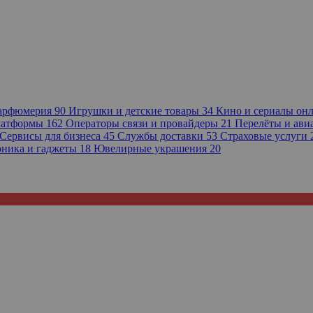
парфюмерия
90
Игрушки и детские товары
34
Кино и сериалы он
платформы
162
Операторы связи и провайдеры
21
Перелёты и ав
Сервисы для бизнеса
45
Службы доставки
53
Страховые услуги
оника и гаджеты
18
Ювелирные украшения
20