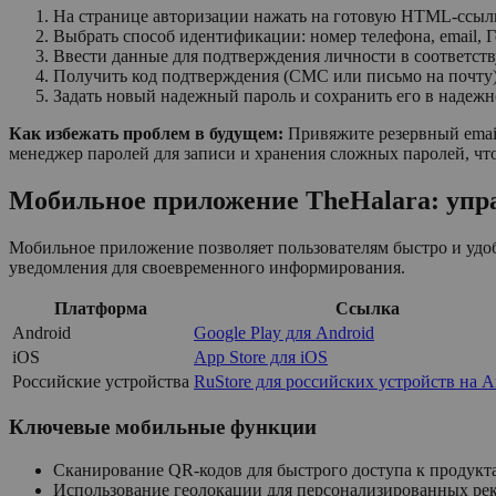
На странице авторизации нажать на готовую HTML-ссы
Выбрать способ идентификации: номер телефона, email,
Ввести данные для подтверждения личности в соответст
Получить код подтверждения (СМС или письмо на почту) 
Задать новый надежный пароль и сохранить его в надежн
Как избежать проблем в будущем:
Привяжите резервный emai
менеджер паролей для записи и хранения сложных паролей, чт
Мобильное приложение TheHalara: упра
Мобильное приложение позволяет пользователям быстро и удо
уведомления для своевременного информирования.
Платформа
Ссылка
Android
Google Play для Android
iOS
App Store для iOS
Российские устройства
RuStore для российских устройств на A
Ключевые мобильные функции
Сканирование QR-кодов для быстрого доступа к продукт
Использование геолокации для персонализированных ре