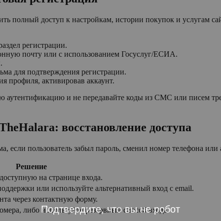
ть полный доступ к настройкам, истории покупок и услугам сай
раздел регистрации.
ронную почту или с использованием Госуслуг/ЕСИА.
.
ьма для подтверждения регистрации.
я профиля, активировав аккаунт.
ю аутентификацию и не передавайте коды из СМС или писем тр
 TheHalara: восстановление доступа
а, если пользователь забыл пароль, сменил номер телефона или
Решение
доступную на странице входа.
ддержки или используйте альтернативный вход с email.
нта через контактную форму.
Подтвердите, что вы не робот
омера, либо используйте резервный способ входа.