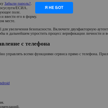
лку
Забыли пароль?
.
Я НЕ БОТ
 Госуслуги/ЕСИА.
вующее поле.
и ввести его в форму.
ом месте.
l для увеличения безопасности. Включите двухфакторную ауте
обы в дальнейшем упростить процесс верификации личности и в
вление с телефона
бно управлять всеми функциями сервиса прямо с телефона. При
ndroid
ам.
комендаций.