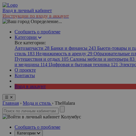
Вход в личный кабинет
Инструкции по входу в аккаунт
Определение...
Сообщить о проблеме
Категории
Все категории:
Автозапчасти
28
Банки и финансы
243
Бьюти-товары и 
стиль
183
Недвижимость в аренду
29
Образовательные 
Путешествия и отдых
105
Салоны мебели и интерьера
83
и медицина
114
Цифровая и бытовая техника
121
Электр
О проекте
Контакты
Вход в аккаунт
☰
✕
Главная
›
Мода и стиль
›
TheHalara
Колумбус
Сообщить о проблеме
Категории