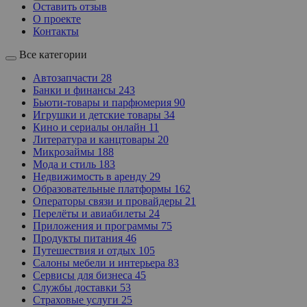
Оставить отзыв
О проекте
Контакты
Все категории
Автозапчасти
28
Банки и финансы
243
Бьюти-товары и парфюмерия
90
Игрушки и детские товары
34
Кино и сериалы онлайн
11
Литература и канцтовары
20
Микрозаймы
188
Мода и стиль
183
Недвижимость в аренду
29
Образовательные платформы
162
Операторы связи и провайдеры
21
Перелёты и авиабилеты
24
Приложения и программы
75
Продукты питания
46
Путешествия и отдых
105
Салоны мебели и интерьера
83
Сервисы для бизнеса
45
Службы доставки
53
Страховые услуги
25