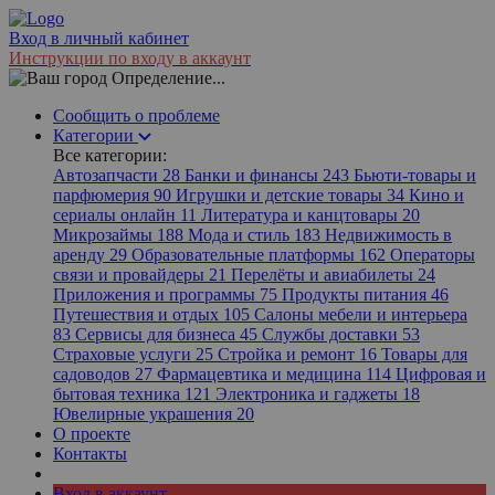
Вход в личный кабинет
Инструкции по входу в аккаунт
Определение...
Сообщить о проблеме
Категории
Все категории:
Автозапчасти
28
Банки и финансы
243
Бьюти-товары и
парфюмерия
90
Игрушки и детские товары
34
Кино и
сериалы онлайн
11
Литература и канцтовары
20
Микрозаймы
188
Мода и стиль
183
Недвижимость в
аренду
29
Образовательные платформы
162
Операторы
связи и провайдеры
21
Перелёты и авиабилеты
24
Приложения и программы
75
Продукты питания
46
Путешествия и отдых
105
Салоны мебели и интерьера
83
Сервисы для бизнеса
45
Службы доставки
53
Страховые услуги
25
Стройка и ремонт
16
Товары для
садоводов
27
Фармацевтика и медицина
114
Цифровая и
бытовая техника
121
Электроника и гаджеты
18
Ювелирные украшения
20
О проекте
Контакты
Вход в аккаунт