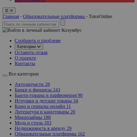
☰
✕
Главная
›
Образовательные платформы
›
TutorOnline
Колумбус
Сообщить о проблеме
Категории
Оставить отзыв
О проекте
Контакты
Все категории
Автозапчасти
28
Банки и финансы
243
Бьюти-товары и парфюмерия
90
Игрушки и детские товары
34
Кино и сериалы онлайн
11
Литература и канцтовары
20
Микрозаймы
188
Мода и стиль
183
Недвижимость в аренду
29
Образовательные платформы
162