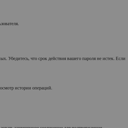
зователя.
х. Убедитесь, что срок действия вашего пароля не истек. Если
росмотр истории операций.
льзовать защищенное соединение для подтверждения