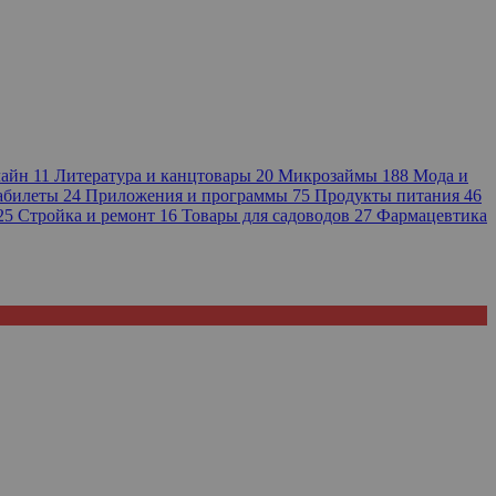
лайн
11
Литература и канцтовары
20
Микрозаймы
188
Мода и
иабилеты
24
Приложения и программы
75
Продукты питания
46
25
Стройка и ремонт
16
Товары для садоводов
27
Фармацевтика