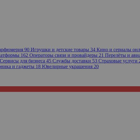
парфюмерия
90
Игрушки и детские товары
34
Кино и сериалы он
платформы
162
Операторы связи и провайдеры
21
Перелёты и ав
Сервисы для бизнеса
45
Службы доставки
53
Страховые услуги
оника и гаджеты
18
Ювелирные украшения
20