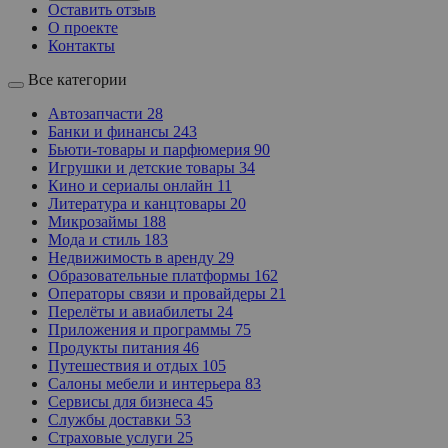
Оставить отзыв
О проекте
Контакты
Все категории
Автозапчасти
28
Банки и финансы
243
Бьюти-товары и парфюмерия
90
Игрушки и детские товары
34
Кино и сериалы онлайн
11
Литература и канцтовары
20
Микрозаймы
188
Мода и стиль
183
Недвижимость в аренду
29
Образовательные платформы
162
Операторы связи и провайдеры
21
Перелёты и авиабилеты
24
Приложения и программы
75
Продукты питания
46
Путешествия и отдых
105
Салоны мебели и интерьера
83
Сервисы для бизнеса
45
Службы доставки
53
Страховые услуги
25