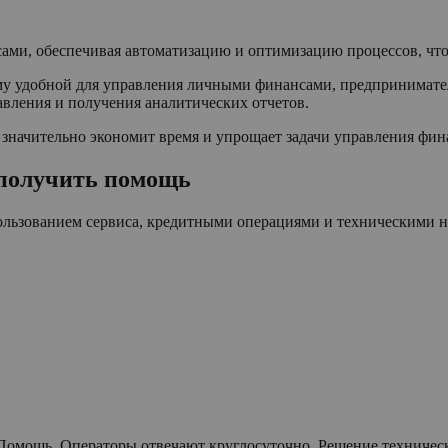
ми, обеспечивая автоматизацию и оптимизацию процессов, что 
у удобной для управления личными финансами, предпринимател
вления и получения аналитических отчетов.
значительно экономит время и упрощает задачи управления фин
 получить помощь
ользованием сервиса, кредитными операциями и техническими н
е Помощь. Операторы отвечают круглосуточно. Решение техниче