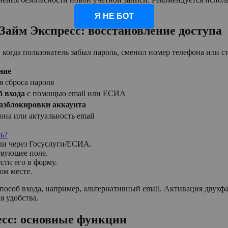
Я НЕ БОТ
 Займ Экспресс: восстановление доступа
, когда пользователь забыл пароль, сменил номер телефона или 
ние
я сброса пароля
б входа
с помощью email или ЕСИА
азблокировки аккаунта
она или актуальность email
ь?
ли через Госуслуги/ЕСИА.
твующее поле.
сти его в форму.
ом месте.
пособ входа, например, альтернативный email. Активация двух
я удобства.
есс: основные функции