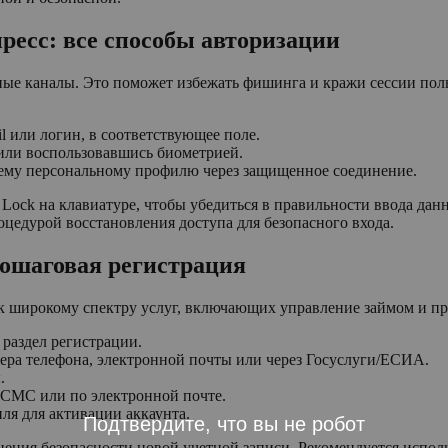
ресс: все способы авторизации
ые каналы. Это поможет избежать фишинга и кражи сессии поль
l или логин, в соответствующее поле.
 или воспользовавшись биометрией.
ему персональному профилю через защищенное соединение.
Lock на клавиатуре, чтобы убедиться в правильности ввода данны
оцедурой восстановления доступа для безопасного входа.
пошаговая регистрация
 к широкому спектру услуг, включающих управление займом и п
 раздел регистрации.
ера телефона, электронной почты или через Госуслуги/ЕСИА.
.
 СМС или по электронной почте.
ля для активации аккаунта.
Подтвердите, что вы не робот
нения безопасности новой учетной записи. Рекомендуется испо