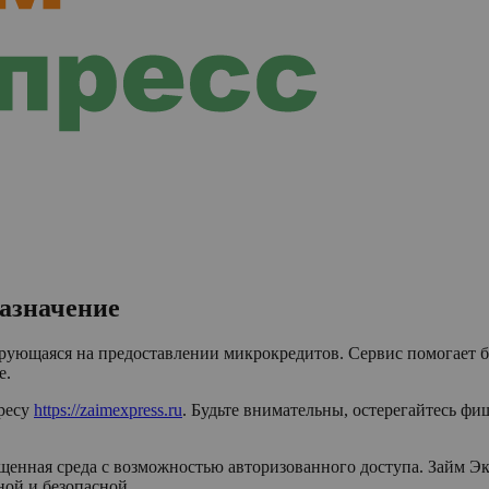
назначение
рующаяся на предоставлении микрокредитов. Сервис помогает б
е.
дресу
https://zaimexpress.ru
. Будьте внимательны, остерегайтесь ф
нная среда с возможностью авторизованного доступа. Займ Экс
ной и безопасной.