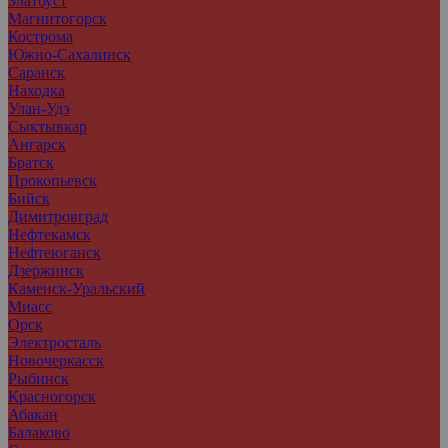
Златоуст
Магнитогорск
Кострома
Южно-Сахалинск
Саранск
Находка
Улан-Удэ
Сыктывкар
Ангарск
Братск
Прокопьевск
Бийск
Димитровград
Нефтекамск
Нефтеюганск
Дзержинск
Каменск-Уральский
Миасс
Орск
Электросталь
Новочеркасск
Рыбинск
Красногорск
Абакан
Балаково