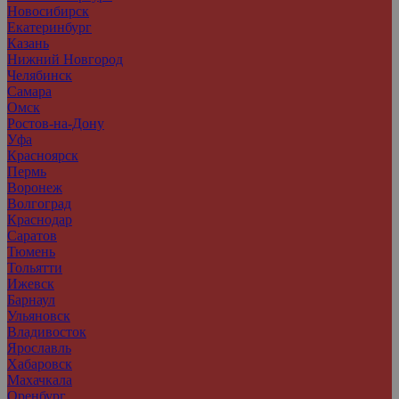
Новосибирск
Екатеринбург
Казань
Нижний Новгород
Челябинск
Самара
Омск
Ростов-на-Дону
Уфа
Красноярск
Пермь
Воронеж
Волгоград
Краснодар
Саратов
Тюмень
Тольятти
Ижевск
Барнаул
Ульяновск
Владивосток
Ярославль
Хабаровск
Махачкала
Оренбург