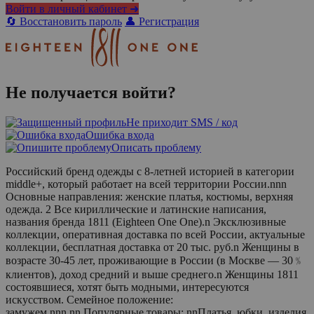
Войти в личный кабинет ➜
🔄 Восстановить пароль
👤 Регистрация
Не получается войти?
Не приходит SMS / код
Ошибка входа
Описать проблему
Российский бренд одежды с 8-летней историей в категории
middle+, который работает на всей территории России.nnn
Основные направления: женские платья, костюмы, верхняя
одежда. 2 Все кириллические и латинские написания,
названия бренда 1811 (Eighteen One One).n Эксклюзивные
коллекции, оперативная доставка по всей России, актуальные
коллекции, бесплатная доставка от 20 тыс. руб.n Женщины в
возрасте 30-45 лет, проживающие в России (в Москве — 30﹪
клиентов), доход средний и выше среднего.n Женщины 1811
состоявшиеся, хотят быть модными, интересуются
искусством. Семейное положение:
замужем.nnn nn Популярные товары: nnПлатья, юбки, изделия