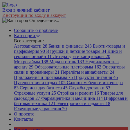
Вход в личный кабинет
Инструкции по входу в аккаунт
Определение...
Сообщить о проблеме
Категории
Все категории:
Автозапчасти
28
Банки и финансы
243
Бьюти-товары и
парфюмерия
90
Игрушки и детские товары
34
Кино и
сериалы онлайн
11
Литература и канцтовары
20
Микрозаймы
188
Мода и стиль
183
Недвижимость в
аренду
29
Образовательные платформы
162
Операторы
связи и провайдеры
21
Перелёты и авиабилеты
24
Приложения и программы
75
Продукты питания
46
Путешествия и отдых
105
Салоны мебели и интерьера
83
Сервисы для бизнеса
45
Службы доставки
53
Страховые услуги
25
Стройка и ремонт
16
Товары для
садоводов
27
Фармацевтика и медицина
114
Цифровая и
бытовая техника
121
Электроника и гаджеты
18
Ювелирные украшения
20
О проекте
Контакты
Вход в аккаунт