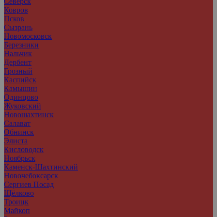
Северск
Ковров
Псков
Сызрань
Новомосковск
Березники
Нальчик
Дербент
Грозный
Каспийск
Камышин
Одинцово
Жуковский
Новошахтинск
Салават
Обнинск
Элиста
Кисловодск
Ноябрьск
Каменск-Шахтинский
Новочебоксарск
Сергиев Посад
Щёлково
Троицк
Майкоп