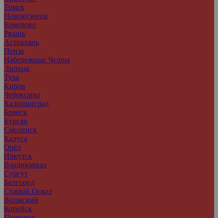
Томск
Новокузнецк
Кемерово
Рязань
Астрахань
Пенза
Набережные Челны
Липецк
Тула
Киров
Чебоксары
Калининград
Брянск
Курган
Смоленск
Калуга
Орёл
Иркутск
Владикавказ
Сургут
Белгород
Старый Оскол
Волжский
Копейск
Подольск