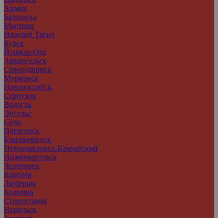
Химки
Балашиха
Мытищи
Нижний Тагил
Курск
Йошкар-Ола
Архангельск
Северодвинск
Мурманск
Новороссийск
Серпухов
Вологда
Энгельс
Сочи
Пятигорск
Благовещенск
Петропавловск-Камчатский
Нижневартовск
Череповец
Королёв
Люберцы
Коломна
Стерлитамак
Норильск