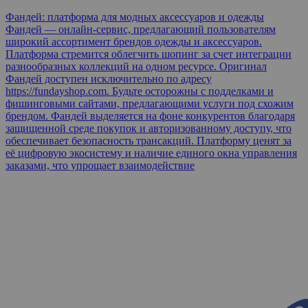
Фандей: платформа для модных аксессуаров и одежды
Фандей — онлайн-сервис, предлагающий пользователям
широкий ассортимент брендов одежды и аксессуаров.
Платформа стремится облегчить шопинг за счет интеграции
разнообразных коллекций на одном ресурсе. Оригинал
Фандей доступен исключительно по адресу
https://fundayshop.com. Будьте осторожны с подделками и
фишинговыми сайтами, предлагающими услуги под схожим
брендом. Фандей выделяется на фоне конкурентов благодаря
защищенной среде покупок и авторизованному доступу, что
обеспечивает безопасность трансакций. Платформу ценят за
её цифровую экосистему и наличие единого окна управления
заказами, что упрощает взаимодействие