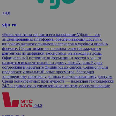
⭐4.8
viju.ru
viju.ru: что это за сервис и его назначение Viju.ru — это
лицензированная платформа, обеспечивающая доступ к
широкому каталогу фильмов и сериалов в удобном онлайн-
формате. Сервис помогает пользователям наслаждаться
контентом из цифровой экосистемы, не выходя из дома.
Официальный источник информации и доступ к viju.ru
находится исключительно по адресу https://viju.ru. Будьте
осторожны и избегайте фишинговых сайтов. Сервис viju.ru
предлагает уникальный опыт просмотра, благодаря
защищенному протоколу данных и авторизованному доступу.
Среди конкурентных преимуществ — надежная техподдержка
24/7 и единое окно управления контентом, обеспечивающие
⭐4.8