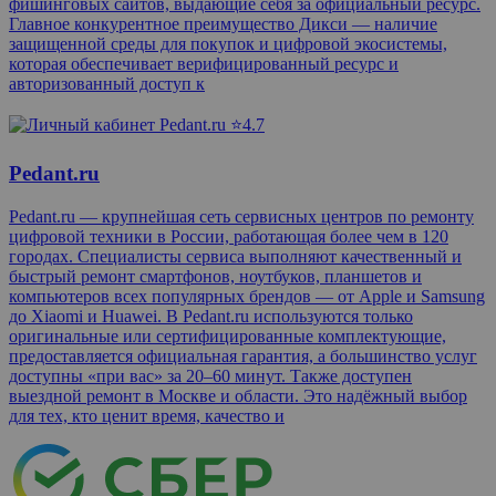
фишинговых сайтов, выдающие себя за официальный ресурс.
Главное конкурентное преимущество Дикси — наличие
защищенной среды для покупок и цифровой экосистемы,
которая обеспечивает верифицированный ресурс и
авторизованный доступ к
⭐4.7
Pedant.ru
Pedant.ru — крупнейшая сеть сервисных центров по ремонту
цифровой техники в России, работающая более чем в 120
городах. Специалисты сервиса выполняют качественный и
быстрый ремонт смартфонов, ноутбуков, планшетов и
компьютеров всех популярных брендов — от Apple и Samsung
до Xiaomi и Huawei. В Pedant.ru используются только
оригинальные или сертифицированные комплектующие,
предоставляется официальная гарантия, а большинство услуг
доступны «при вас» за 20–60 минут. Также доступен
выездной ремонт в Москве и области. Это надёжный выбор
для тех, кто ценит время, качество и