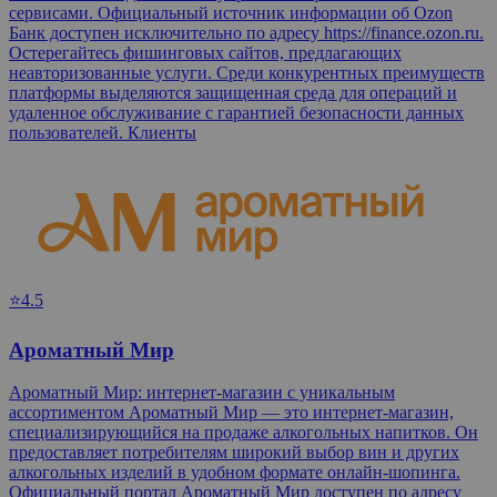
сервисами. Официальный источник информации об Ozon
Банк доступен исключительно по адресу https://finance.ozon.ru.
Остерегайтесь фишинговых сайтов, предлагающих
неавторизованные услуги. Среди конкурентных преимуществ
платформы выделяются защищенная среда для операций и
удаленное обслуживание с гарантией безопасности данных
пользователей. Клиенты
⭐4.5
Ароматный Мир
Ароматный Мир: интернет-магазин с уникальным
ассортиментом Ароматный Мир — это интернет-магазин,
специализирующийся на продаже алкогольных напитков. Он
предоставляет потребителям широкий выбор вин и других
алкогольных изделий в удобном формате онлайн-шопинга.
Официальный портал Ароматный Мир доступен по адресу