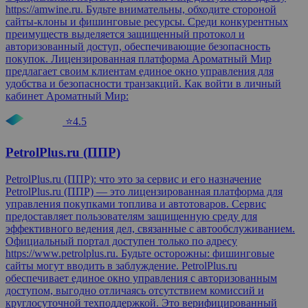
https://amwine.ru. Будьте внимательны, обходите стороной
сайты-клоны и фишинговые ресурсы. Среди конкурентных
преимуществ выделяется защищенный протокол и
авторизованный доступ, обеспечивающие безопасность
покупок. Лицензированная платформа Ароматный Мир
предлагает своим клиентам единое окно управления для
удобства и безопасности транзакций. Как войти в личный
кабинет Ароматный Мир:
⭐4.5
PetrolPlus.ru (ППР)
PetrolPlus.ru (ППР): что это за сервис и его назначение
PetrolPlus.ru (ППР) — это лицензированная платформа для
управления покупками топлива и автотоваров. Сервис
предоставляет пользователям защищенную среду для
эффективного ведения дел, связанные с автообслуживанием.
Официальный портал доступен только по адресу
https://www.petrolplus.ru. Будьте осторожны: фишинговые
сайты могут вводить в заблуждение. PetrolPlus.ru
обеспечивает единое окно управления с авторизованным
доступом, выгодно отличаясь отсутствием комиссий и
круглосуточной техподдержкой. Это верифицированный