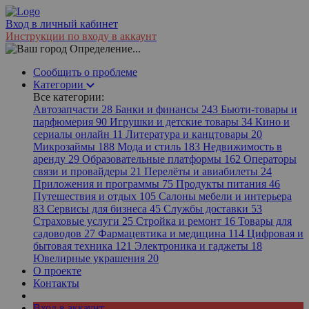
Вход в личный кабинет
Инструкции по входу в аккаунт
Определение...
Сообщить о проблеме
Категории
Все категории:
Автозапчасти
28
Банки и финансы
243
Бьюти-товары и
парфюмерия
90
Игрушки и детские товары
34
Кино и
сериалы онлайн
11
Литература и канцтовары
20
Микрозаймы
188
Мода и стиль
183
Недвижимость в
аренду
29
Образовательные платформы
162
Операторы
связи и провайдеры
21
Перелёты и авиабилеты
24
Приложения и программы
75
Продукты питания
46
Путешествия и отдых
105
Салоны мебели и интерьера
83
Сервисы для бизнеса
45
Службы доставки
53
Страховые услуги
25
Стройка и ремонт
16
Товары для
садоводов
27
Фармацевтика и медицина
114
Цифровая и
бытовая техника
121
Электроника и гаджеты
18
Ювелирные украшения
20
О проекте
Контакты
Вход в аккаунт