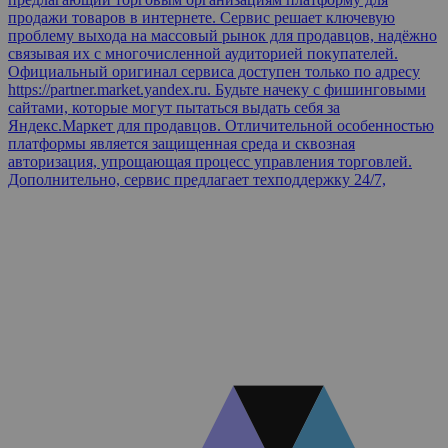
продажи товаров в интернете. Сервис решает ключевую
проблему выхода на массовый рынок для продавцов, надёжно
связывая их с многочисленной аудиторией покупателей.
Официальный оригинал сервиса доступен только по адресу
https://partner.market.yandex.ru. Будьте начеку с фишинговыми
сайтами, которые могут пытаться выдать себя за
Яндекс.Маркет для продавцов. Отличительной особенностью
платформы является защищенная среда и сквозная
авторизация, упрощающая процесс управления торговлей.
Дополнительно, сервис предлагает техподдержку 24/7,