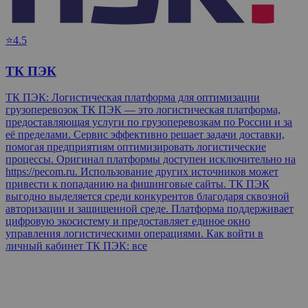
⭐4.5
ТК ПЭК
ТК ПЭК: Логистическая платформа для оптимизации
грузоперевозок ТК ПЭК — это логистическая платформа,
предоставляющая услуги по грузоперевозкам по России и за
её пределами. Сервис эффективно решает задачи доставки,
помогая предприятиям оптимизировать логистические
процессы. Оригинал платформы доступен исключительно на
https://pecom.ru. Использование других источников может
привести к попаданию на фишинговые сайты. ТК ПЭК
выгодно выделяется среди конкурентов благодаря сквозной
авторизации и защищенной среде. Платформа поддерживает
цифровую экосистему и предоставляет единое окно
управления логистическими операциями. Как войти в
личный кабинет ТК ПЭК: все