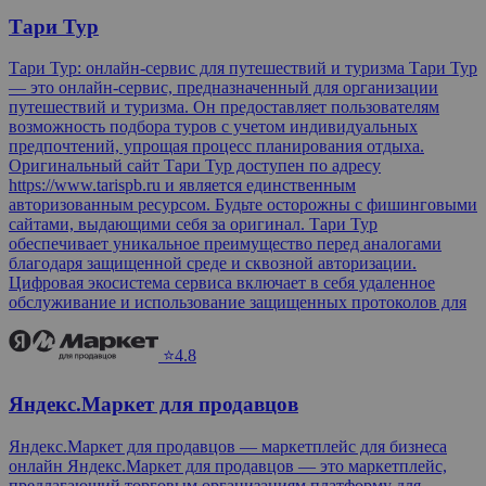
Тари Тур
Тари Тур: онлайн-сервис для путешествий и туризма Тари Тур
— это онлайн-сервис, предназначенный для организации
путешествий и туризма. Он предоставляет пользователям
возможность подбора туров с учетом индивидуальных
предпочтений, упрощая процесс планирования отдыха.
Оригинальный сайт Тари Тур доступен по адресу
https://www.tarispb.ru и является единственным
авторизованным ресурсом. Будьте осторожны с фишинговыми
сайтами, выдающими себя за оригинал. Тари Тур
обеспечивает уникальное преимущество перед аналогами
благодаря защищенной среде и сквозной авторизации.
Цифровая экосистема сервиса включает в себя удаленное
обслуживание и использование защищенных протоколов для
⭐4.8
Яндекс.Маркет для продавцов
Яндекс.Маркет для продавцов — маркетплейс для бизнеса
онлайн Яндекс.Маркет для продавцов — это маркетплейс,
предлагающий торговым организациям платформу для