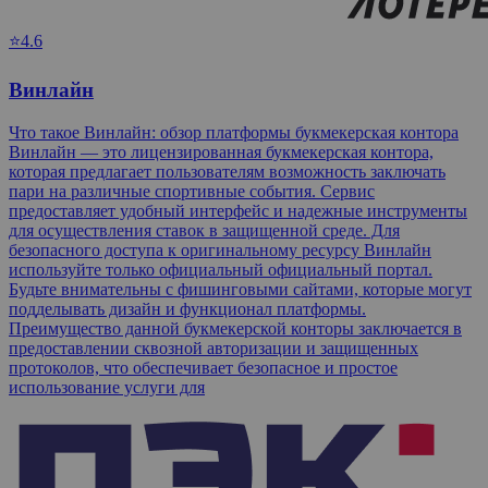
⭐4.6
Винлайн
Что такое Винлайн: обзор платформы букмекерская контора
Винлайн — это лицензированная букмекерская контора,
которая предлагает пользователям возможность заключать
пари на различные спортивные события. Сервис
предоставляет удобный интерфейс и надежные инструменты
для осуществления ставок в защищенной среде. Для
безопасного доступа к оригинальному ресурсу Винлайн
используйте только официальный официальный портал.
Будьте внимательны с фишинговыми сайтами, которые могут
подделывать дизайн и функционал платформы.
Преимущество данной букмекерской конторы заключается в
предоставлении сквозной авторизации и защищенных
протоколов, что обеспечивает безопасное и простое
использование услуги для