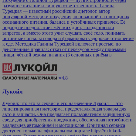
Похудение с Галиной Турецкой — путь к стройности через
разумное питание и личную ответственность. Галина
Турецкая — известный российский диетолог, автор
популярной методики похудения, основанной на принципах
осознанного питания, баланса и устойчивых привычек. Её
подход не предполагает жёстких диет, голодания или
запретов, а вместо этого учит слушать своё тело, понимать
истинные сигналы голода и формировать здоровое отношение
к еде. Методика Галины Турецкой включает простые, но
действенные правила: отказ от перекусов между приёмами
пищи, чёткий режим питания (3 основных приёма в
⭐4.8
Лукойл
Лукойл: что это за сервис и его назначение Лукойл — это
лицензированная платформа, предоставляющая товары для
авто и запчасти. Она предлагает пользователям защищенную
среду для приобретения продукции, обеспечивая потребности
владельцев автомобилей и мотоциклов. Оригинал сервиса
доступен только на официальном портале https://ru.lukoil-