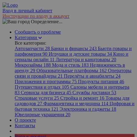
Вход в личный кабинет
Инструкции по входу в аккаунт
Определение...
Сообщить о проблеме
Категории
Все категории:
Автозапчасти
28
Банки и финансы
243
Бьюти-товары и
парфюмерия
90
Игрушки и детские товары
34
Кино и
сериалы онлайн
11
Литература и канцтовары
20
Микрозаймы
188
Мода и стиль
183
Недвижимость в
аренду
29
Образовательные платформы
162
Операторы
связи и провайдеры
21
Перелёты и авиабилеты
24
Приложения и программы
75
Продукты питания
46
Путешествия и отдых
105
Салоны мебели и интерьера
83
Сервисы для бизнеса
45
Службы доставки
53
Страховые услуги
25
Стройка и ремонт
16
Товары для
садоводов
27
Фармацевтика и медицина
114
Цифровая и
бытовая техника
121
Электроника и гаджеты
18
Ювелирные украшения
20
О проекте
Контакты
Вход в аккаунт