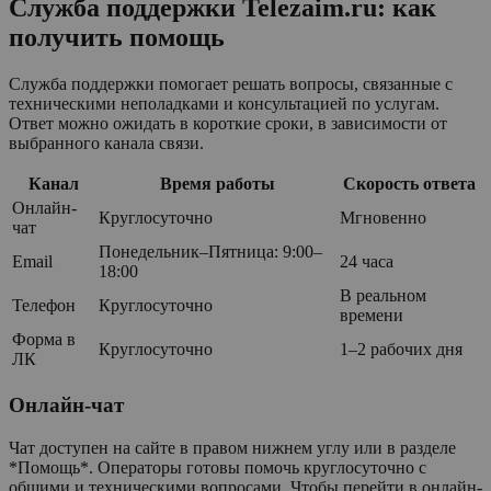
Служба поддержки Telezaim.ru: как
получить помощь
Служба поддержки помогает решать вопросы, связанные с
техническими неполадками и консультацией по услугам.
Ответ можно ожидать в короткие сроки, в зависимости от
выбранного канала связи.
Канал
Время работы
Скорость ответа
Онлайн-
Круглосуточно
Мгновенно
чат
Понедельник–Пятница: 9:00–
Email
24 часа
18:00
В реальном
Телефон
Круглосуточно
времени
Форма в
Круглосуточно
1–2 рабочих дня
ЛК
Онлайн-чат
Чат доступен на сайте в правом нижнем углу или в разделе
*Помощь*. Операторы готовы помочь круглосуточно с
общими и техническими вопросами. Чтобы перейти в онлайн-