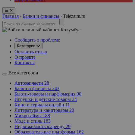
☰
✕
Главная
›
Банки и финансы
›
Telezaim.ru
Колумбус
Сообщить о проблеме
Категории
Оставить отзыв
О проекте
Контакты
Все категории
Автозапчасти
28
Банки и финансы
243
Бьюти-товары и парфюмерия
90
Игрушки и детские товары
34
Кино и сериалы онлайн
11
Литература и канцтовары
20
Микрозаймы
188
Мода и стиль
183
Недвижимость в аренду
29
Образовательные платформы
162