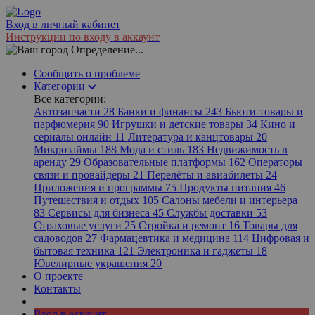
Вход в личный кабинет
Инструкции по входу в аккаунт
Определение...
Сообщить о проблеме
Категории
Все категории:
Автозапчасти
28
Банки и финансы
243
Бьюти-товары и
парфюмерия
90
Игрушки и детские товары
34
Кино и
сериалы онлайн
11
Литература и канцтовары
20
Микрозаймы
188
Мода и стиль
183
Недвижимость в
аренду
29
Образовательные платформы
162
Операторы
связи и провайдеры
21
Перелёты и авиабилеты
24
Приложения и программы
75
Продукты питания
46
Путешествия и отдых
105
Салоны мебели и интерьера
83
Сервисы для бизнеса
45
Службы доставки
53
Страховые услуги
25
Стройка и ремонт
16
Товары для
садоводов
27
Фармацевтика и медицина
114
Цифровая и
бытовая техника
121
Электроника и гаджеты
18
Ювелирные украшения
20
О проекте
Контакты
Вход в аккаунт