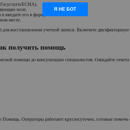
, Госуслуги/ЕСИА).
Я НЕ БОТ
твующее поле.
и введите его в форму.
ном месте.
l для восстановления учетной записи. Включите двухфакторну
ак получить помощь
еской помощи до консультации специалистов. Ожидайте ответа в
ле Помощь. Операторы работают круглосуточно, готовые помочь 