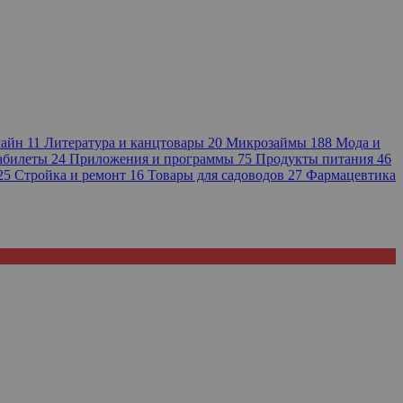
лайн
11
Литература и канцтовары
20
Микрозаймы
188
Мода и
иабилеты
24
Приложения и программы
75
Продукты питания
46
25
Стройка и ремонт
16
Товары для садоводов
27
Фармацевтика