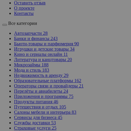
Оставить отзыв
О проекте
Контакты
Все категории
Автозапчасти
28
Банки и финансы
243
Бьюти-товары и парфюмерия
90
Игрушки и детские товары
34
Кино и сериалы онлайн
11
Литература и канцтовары
20
Микрозаймы
188
Мода и стиль
183
Недвижимость в аренду
29
Образовательные платформы
162
Операторы связи и провайдеры
21
Перелёты и авиабилеты
24
Приложения и программы
75
Продукты питания
46
Путешествия и отдых
105
Салоны мебели и интерьера
83
Сервисы для бизнеса
45
Службы доставки
53
Страховые услуги
25