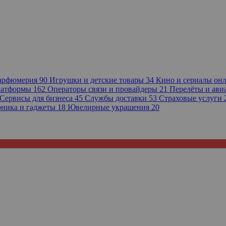
парфюмерия
90
Игрушки и детские товары
34
Кино и сериалы он
платформы
162
Операторы связи и провайдеры
21
Перелёты и ав
Сервисы для бизнеса
45
Службы доставки
53
Страховые услуги
оника и гаджеты
18
Ювелирные украшения
20