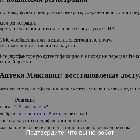
 полному функционалу: заказ лекарств, сохранение истории пок
здел регистрации.
адресу электронной почты или через Госуслуги/ЕСИА.
.
 СМС-сообщения или письма на электронную почту.
ля, выполнив активацию аккаунта.
йте двухфакторную аутентификацию и никому не передавайте ко
ванный доступ.
в Аптека Максавит: восстановление досту
сменили номер телефона или ваш аккаунт заблокирован. Следуй
Решение
 нажав
Забыли пароль?
 выбрав
альтернативный вход
через email
ровки аккаунта и верификации личности
омера или выберите альтернативный способ входа через email
Подтвердите, что вы не робот