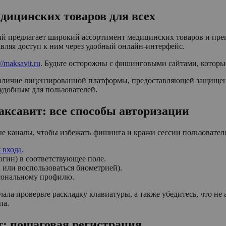
дицинских товаров для всех
ый предлагает широкий ассортимент медицинских товаров и пре
авляя доступ к ним через удобный онлайн-интерфейс.
://maksavit.ru
. Будьте осторожны с фишинговыми сайтами, которы
аличие лицензированной платформы, предоставляющей защищенн
 удобным для пользователей.
ксавит: все способы авторизации
ые каналы, чтобы избежать фишинга и кражи сессии пользовател
 входа
.
огин) в соответствующее поле.
 или воспользоваться биометрией).
сональному профилю.
чала проверьте раскладку клавиатуры, а также убедитесь, что не
па.
т: пошаговая регистрация