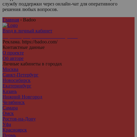
службу поддержки через онлайн-чат для оперативного
решения любых вопросов.
Главная
›
Badoo
Вход в личный кабинет
Агрегатор персональных аккаунтов
Реклама. https://badoo.com/
Контактные данные
О проекте
Об авторе
Личные кабинеты в городах
Москва
Санкт-Петербург
Новосибирск
Екатеринбург
Казань
Нижний Новгород
Челябинск
Самара
Омск
Ростов-на-Дону
Уфа
Красноярск
Пермь