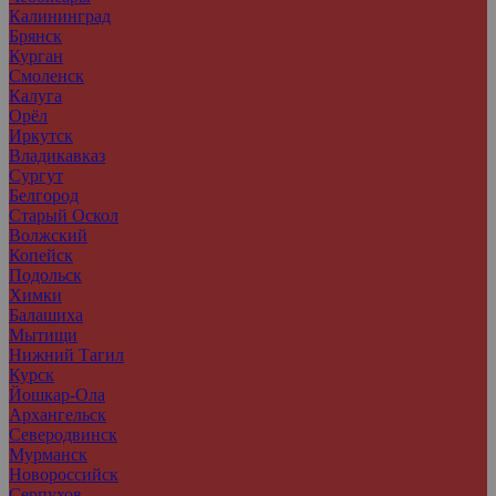
Калининград
Брянск
Курган
Смоленск
Калуга
Орёл
Иркутск
Владикавказ
Сургут
Белгород
Старый Оскол
Волжский
Копейск
Подольск
Химки
Балашиха
Мытищи
Нижний Тагил
Курск
Йошкар-Ола
Архангельск
Северодвинск
Мурманск
Новороссийск
Серпухов