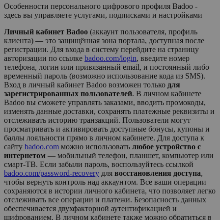
Особенности персонального цифрового профиля Badoo -
здесь вы управляете услугами, подписками и настройками
Личный кабинет Badoo
(аккаунт пользователя, профиль
клиента) — это защищённая зона портала, доступная после
регистрации. Для входа в систему перейдите на страницу
авторизации по ссылке
badoo.com/login
, введите номер
телефона, логин или привязанный email, и постоянный либо
временный пароль (возможно использование кода из SMS).
Вход в личный кабинет
Badoo
возможен только
для
зарегистрированных пользователей
. В личном кабинете
Badoo
вы сможете управлять заказами, вводить промокоды,
изменять данные доставки, сохранять платежные реквизиты и
отслеживать историю транзакций. Пользователи могут
просматривать и активировать доступные бонусы, купоны и
баллы лояльности прямо в личном кабинете. Для доступа к
сайту
badoo.com
можно использовать
любое устройство с
интернетом
— мобильный телефон, планшет, компьютер или
смарт-ТВ. Если забыли пароль, воспользуйтесь ссылкой
badoo.com/password-recovery
для
восстановления доступа
,
чтобы вернуть контроль над аккаунтом. Все ваши операции
сохраняются в истории личного кабинета, что позволяет легко
отслеживать все операции и платежи. Безопасность данных
обеспечивается двухфакторной аутентификацией и
шифрованием. В личном кабинете также можно обратиться в