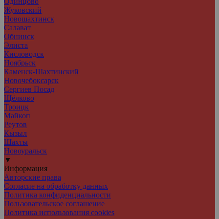
Одинцово
Жуковский
Новошахтинск
Салават
Обнинск
Элиста
Кисловодск
Ноябрьск
Каменск-Шахтинский
Новочебоксарск
Сергиев Посад
Щёлково
Троицк
Майкоп
Реутов
Кызыл
Шахты
Новоуральск
▼
Информация
Авторские права
Согласие на обработку данных
Политика конфиденциальности
Пользовательское соглашение
Политика использования cookies