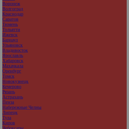
Воронеж
Волгоград
Краснодар
Саратов
Тюмень
Тольятти
Ижевск
Барнаул
Ульяновск
Владивосток
Ярославль
Хабаровск
Махачкала
Оренбург
Томск
Новокузнецк
Кемерово
Рязань
Астрахань
Пенза
Набережные Челны
Липецк
Тула
Киров
Чебоксары