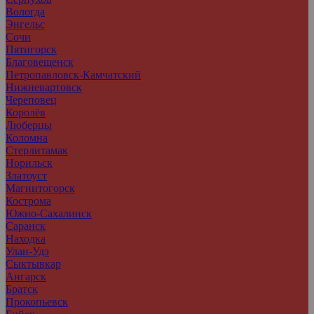
Вологда
Энгельс
Сочи
Пятигорск
Благовещенск
Петропавловск-Камчатский
Нижневартовск
Череповец
Королёв
Люберцы
Коломна
Стерлитамак
Норильск
Златоуст
Магнитогорск
Кострома
Южно-Сахалинск
Саранск
Находка
Улан-Удэ
Сыктывкар
Ангарск
Братск
Прокопьевск