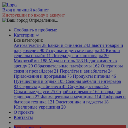
Вход в личный кабинет
Инструкции по входу в аккаунт
Определение...
Сообщить о проблеме
Категории
Все категории:
Автозапчасти
28
Банки и финансы
243
Бьюти-товары и
парфюмерия
90
Игрушки и детские товары
34
Кино и
сериалы онлайн
11
Литература и канцтовары
20
Микрозаймы
188
Мода и стиль
183
Недвижимость в
аренду
29
Образовательные платформы
162
Операторы
связи и провайдеры
21
Перелёты и авиабилеты
24
Приложения и программы
75
Продукты питания
46
Путешествия и отдых
105
Салоны мебели и интерьера
83
Сервисы для бизнеса
45
Службы доставки
53
Страховые услуги
25
Стройка и ремонт
16
Товары для
садоводов
27
Фармацевтика и медицина
114
Цифровая и
бытовая техника
121
Электроника и гаджеты
18
Ювелирные украшения
20
О проекте
Контакты
Вход в аккаунт