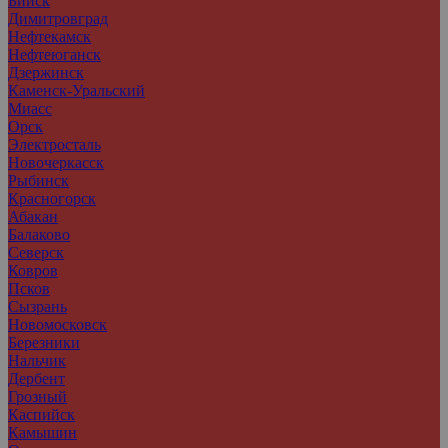
Бийск
Димитровград
Нефтекамск
Нефтеюганск
Дзержинск
Каменск-Уральский
Миасс
Орск
Электросталь
Новочеркасск
Рыбинск
Красногорск
Абакан
Балаково
Северск
Ковров
Псков
Сызрань
Новомосковск
Березники
Нальчик
Дербент
Грозный
Каспийск
Камышин