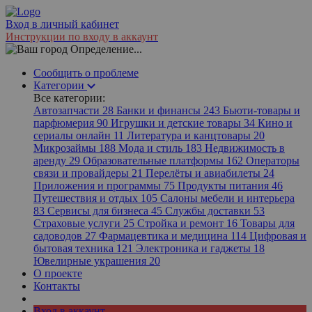
Вход в личный кабинет
Инструкции по входу в аккаунт
Определение...
Сообщить о проблеме
Категории
Все категории:
Автозапчасти
28
Банки и финансы
243
Бьюти-товары и
парфюмерия
90
Игрушки и детские товары
34
Кино и
сериалы онлайн
11
Литература и канцтовары
20
Микрозаймы
188
Мода и стиль
183
Недвижимость в
аренду
29
Образовательные платформы
162
Операторы
связи и провайдеры
21
Перелёты и авиабилеты
24
Приложения и программы
75
Продукты питания
46
Путешествия и отдых
105
Салоны мебели и интерьера
83
Сервисы для бизнеса
45
Службы доставки
53
Страховые услуги
25
Стройка и ремонт
16
Товары для
садоводов
27
Фармацевтика и медицина
114
Цифровая и
бытовая техника
121
Электроника и гаджеты
18
Ювелирные украшения
20
О проекте
Контакты
Вход в аккаунт