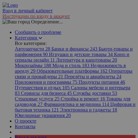
Вход в личный кабинет
Инструкции по входу в аккаунт
Определение...
Сообщить о проблеме
Категории
Все категории:
Автозапчасти
28
Банки и финансы
243
Бьюти-товары и
парфюмерия
90
Игрушки и детские товары
34
Кино и
сериалы онлайн
11
Литература и канцтовары
20
Микрозаймы
188
Мода и стиль
183
Недвижимость в
аренду
29
Образовательные платформы
162
Операторы
связи и провайдеры
21
Перелёты и авиабилеты
24
Приложения и программы
75
Продукты питания
46
Путешествия и отдых
105
Салоны мебели и интерьера
83
Сервисы для бизнеса
45
Службы доставки
53
Страховые услуги
25
Стройка и ремонт
16
Товары для
садоводов
27
Фармацевтика и медицина
114
Цифровая и
бытовая техника
121
Электроника и гаджеты
18
Ювелирные украшения
20
О проекте
Контакты
Вход в аккаунт