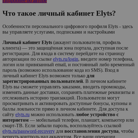
Подробнее об авторе
Что такое личный кабинет
Elyts
?
Особенности персонального цифрового профиля Elyts - здесь
вы управляете услугами, подписками и настройками
Личный кабинет Elyts
(аккаунт пользователя, профиль
клиента) — это защищённая зона портала, доступная после
регистрации. Для входа в систему перейдите на страницу
авторизации по ссылке
elyts.ru/login
, введите номер телефона,
логин или привязанный email, и постоянный либо временный
пароль (возможно использование кода из SMS). Вход в
личный кабинет
Elyts
возможен только
для
зарегистрированных пользователей
. В личном кабинете
Elyts
вы сможете управлять заказами, вводить промокоды,
изменять данные доставки, сохранять платежные реквизиты и
отслеживать историю транзакций. Пользователи могут
просматривать и активировать доступные бонусы, купоны и
баллы лояльности прямо в личном кабинете. Для доступа к
сайту
elyts.ru
можно использовать
любое устройство с
интернетом
— мобильный телефон, планшет, компьютер или
смарт-ТВ. Если забыли пароль, воспользуйтесь ссылкой
elyts.ru/password-recovery
для
восстановления доступа
, чтобы
вернуть контроль над аккаунтом. Все ваши операции