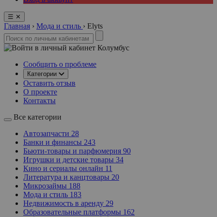
☰
✕
Главная
›
Мода и стиль
›
Elyts
Колумбус
Сообщить о проблеме
Категории
Оставить отзыв
О проекте
Контакты
Все категории
Автозапчасти
28
Банки и финансы
243
Бьюти-товары и парфюмерия
90
Игрушки и детские товары
34
Кино и сериалы онлайн
11
Литература и канцтовары
20
Микрозаймы
188
Мода и стиль
183
Недвижимость в аренду
29
Образовательные платформы
162