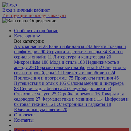
Вход в личный кабинет
Инструкции по входу в аккаунт
Определение...
Сообщить о проблеме
Категории
Все категории:
Автозапчасти
28
Банки и финансы
243
Бьюти-товары и
парфюмерия
90
Игрушки и детские товары
34
Кино и
сериалы онлайн
11
Литература и канцтовары
20
Микрозаймы
188
Мода и стиль
183
Недвижимость в
аренду
29
Образовательные платформы
162
Операторы
связи и провайдеры
21
Перелёты и авиабилеты
24
Приложения и программы
75
Продукты питания
46
Путешествия и отдых
105
Салоны мебели и интерьера
83
Сервисы для бизнеса
45
Службы доставки
53
Страховые услуги
25
Стройка и ремонт
16
Товары для
садоводов
27
Фармацевтика и медицина
114
Цифровая и
бытовая техника
121
Электроника и гаджеты
18
Ювелирные украшения
20
О проекте
Контакты
Вход в аккаунт