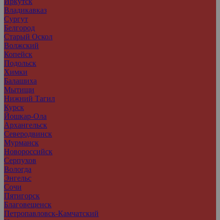
Иркутск
Владикавказ
Сургут
Белгород
Старый Оскол
Волжский
Копейск
Подольск
Химки
Балашиха
Мытищи
Нижний Тагил
Курск
Йошкар-Ола
Архангельск
Северодвинск
Мурманск
Новороссийск
Серпухов
Вологда
Энгельс
Сочи
Пятигорск
Благовещенск
Петропавловск-Камчатский