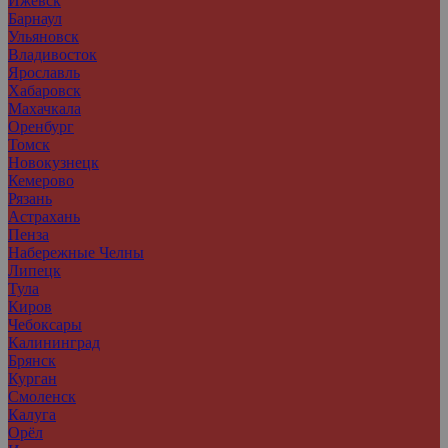
Ижевск
Барнаул
Ульяновск
Владивосток
Ярославль
Хабаровск
Махачкала
Оренбург
Томск
Новокузнецк
Кемерово
Рязань
Астрахань
Пенза
Набережные Челны
Липецк
Тула
Киров
Чебоксары
Калининград
Брянск
Курган
Смоленск
Калуга
Орёл