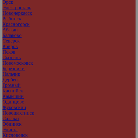
Орск
Электросталь
Новочеркасск
Рыбинск
Красногорск
Абакан
Балаково
Северск
Ковров
Псков
Сызрань
Новомосковск
Березники
Нальчик
Дербент
Грозный
Каспийск
Камышин
Одинцово
Жуковский
Новошахтинск
Салават
Обнинск
Элиста
Кисловодск