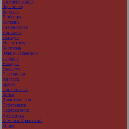
Нижневартовск
Череповец
Королёв
Люберцы
Коломна
Стерлитамак
Норильск
Златоуст
Магнитогорск
Кострома
Южно-Сахалинск
Саранск
Находка
Улан-Удэ
Сыктывкар
Ангарск
Братск
Прокопьевск
Бийск
Димитровград
Нефтекамск
Нефтеюганск
Дзержинск
Каменск-Уральский
Миасс