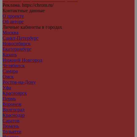
Реклама. https://chrom.ru/
Контактные данные
О проекте
Об авторе
Личные кабинеты в городах
Москва
Санкт-Петербург
Новосибирск
Екатеринбург
Казань
Нижний Новгород
Челябинск
Самара
Омск
Ростов-на-Дону
Уфа
Красноярск
Пермь
Воронеж
Волгоград
Краснодар
Саратов
Тюмень
Тольятти