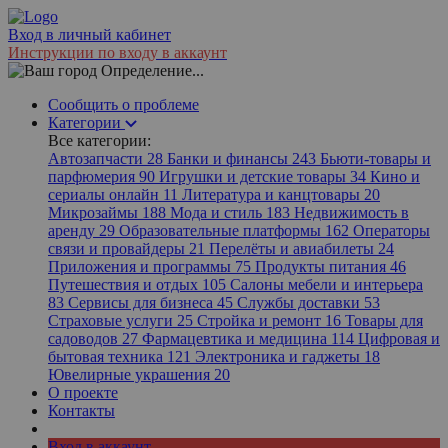
Вход в личный кабинет
Инструкции по входу в аккаунт
Определение...
Сообщить о проблеме
Категории
Все категории:
Автозапчасти
28
Банки и финансы
243
Бьюти-товары и
парфюмерия
90
Игрушки и детские товары
34
Кино и
сериалы онлайн
11
Литература и канцтовары
20
Микрозаймы
188
Мода и стиль
183
Недвижимость в
аренду
29
Образовательные платформы
162
Операторы
связи и провайдеры
21
Перелёты и авиабилеты
24
Приложения и программы
75
Продукты питания
46
Путешествия и отдых
105
Салоны мебели и интерьера
83
Сервисы для бизнеса
45
Службы доставки
53
Страховые услуги
25
Стройка и ремонт
16
Товары для
садоводов
27
Фармацевтика и медицина
114
Цифровая и
бытовая техника
121
Электроника и гаджеты
18
Ювелирные украшения
20
О проекте
Контакты
Вход в аккаунт