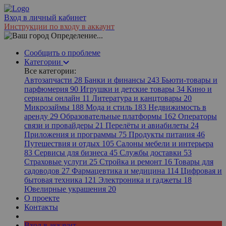
Вход в личный кабинет
Инструкции по входу в аккаунт
Определение...
Сообщить о проблеме
Категории
Все категории:
Автозапчасти
28
Банки и финансы
243
Бьюти-товары и
парфюмерия
90
Игрушки и детские товары
34
Кино и
сериалы онлайн
11
Литература и канцтовары
20
Микрозаймы
188
Мода и стиль
183
Недвижимость в
аренду
29
Образовательные платформы
162
Операторы
связи и провайдеры
21
Перелёты и авиабилеты
24
Приложения и программы
75
Продукты питания
46
Путешествия и отдых
105
Салоны мебели и интерьера
83
Сервисы для бизнеса
45
Службы доставки
53
Страховые услуги
25
Стройка и ремонт
16
Товары для
садоводов
27
Фармацевтика и медицина
114
Цифровая и
бытовая техника
121
Электроника и гаджеты
18
Ювелирные украшения
20
О проекте
Контакты
Вход в аккаунт