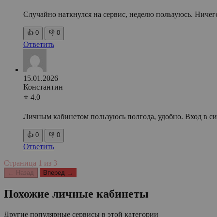
Случайно наткнулся на сервис, неделю пользуюсь. Ничег
👍
0
👎
0
Ответить
15.01.2026
Константин
⭐ 4.0
Личным кабинетом пользуюсь полгода, удобно. Вход в сис
👍
0
👎
0
Ответить
Страница
1
из
3
← Назад
Вперед →
Похожие личные кабинеты
Другие популярные сервисы в этой категории