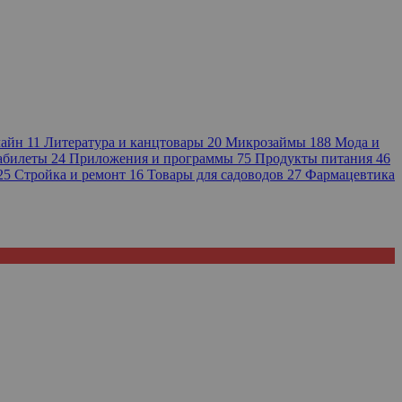
лайн
11
Литература и канцтовары
20
Микрозаймы
188
Мода и
иабилеты
24
Приложения и программы
75
Продукты питания
46
25
Стройка и ремонт
16
Товары для садоводов
27
Фармацевтика