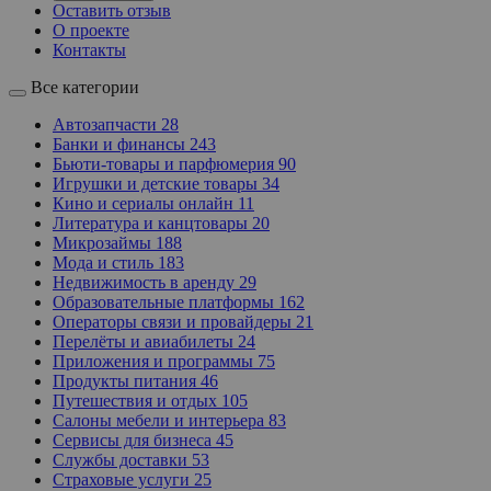
Оставить отзыв
О проекте
Контакты
Все категории
Автозапчасти
28
Банки и финансы
243
Бьюти-товары и парфюмерия
90
Игрушки и детские товары
34
Кино и сериалы онлайн
11
Литература и канцтовары
20
Микрозаймы
188
Мода и стиль
183
Недвижимость в аренду
29
Образовательные платформы
162
Операторы связи и провайдеры
21
Перелёты и авиабилеты
24
Приложения и программы
75
Продукты питания
46
Путешествия и отдых
105
Салоны мебели и интерьера
83
Сервисы для бизнеса
45
Службы доставки
53
Страховые услуги
25