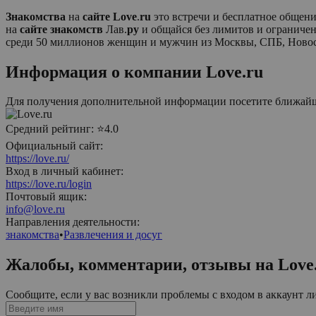
Знакомства
на
сайте
Love
.
ru
это встречи и бесплатное общен
на
сайте
знакомств
Лав.
ру
и общайся без лимитов и ограниче
среди 50 миллионов женщин и мужчин из Москвы, СПБ, Новоси
Информация о компании
Love.ru
Для получения дополнительной информации посетите ближа
Средний рейтинг:
⭐4.0
Официальный сайт:
https://love.ru/
Вход в личный кабинет:
https://love.ru/login
Почтовый ящик:
info@love.ru
Направления деятельности:
знакомства
•
Развлечения и досуг
Жалобы, комментарии, отзывы на
Love
Сообщите, если у вас возникли проблемы с входом в аккаунт л