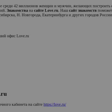
ие среди 42 миллионов женщин и мужчин, желающих построить с
ний.
Знакомства
на
сайте
Love
.
ru
. Наш
сайт
знакомств
поможет
бирска, Н. Новгорода, Екатеринбурга и других городов России
йший офис
Love.ru
.ru
ичного кабинета на сайте
https://love.ru/