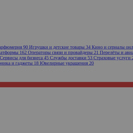
парфюмерия
90
Игрушки и детские товары
34
Кино и сериалы он
платформы
162
Операторы связи и провайдеры
21
Перелёты и ав
Сервисы для бизнеса
45
Службы доставки
53
Страховые услуги
оника и гаджеты
18
Ювелирные украшения
20