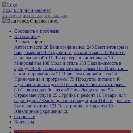
Вход в личный кабинет
Инструкции по входу в аккаунт
Определение...
Сообщить о проблеме
Категории
Все категории:
Автозапчасти
28
Банки и финансы
243
Бьюти-товары и
парфюмерия
90
Игрушки и детские товары
34
Кино и
сериалы онлайн
11
Литература и канцтовары
20
Микрозаймы
188
Мода и стиль
183
Недвижимость в
аренду
29
Образовательные платформы
162
Операторы
связи и провайдеры
21
Перелёты и авиабилеты
24
Приложения и программы
75
Продукты питания
46
Путешествия и отдых
105
Салоны мебели и интерьера
83
Сервисы для бизнеса
45
Службы доставки
53
Страховые услуги
25
Стройка и ремонт
16
Товары для
садоводов
27
Фармацевтика и медицина
114
Цифровая и
бытовая техника
121
Электроника и гаджеты
18
Ювелирные украшения
20
О проекте
Контакты
Вход в аккаунт