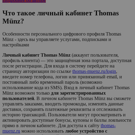
Подробнее об авторе
Что такое личный кабинет
Thomas
Münz
?
Особенности персонального цифрового профиля Thomas
Münz - здесь вы управляете услугами, подписками и
настройками
Личный кабинет Thomas Münz
(аккаунт пользователя,
профиль клиента) — это защищённая зона портала, доступная
после регистрации. Для входа в систему перейдите на
страницу авторизации по ссылке
thomas-muenz.ru/login
,
введите номер телефона, логин или привязанный email, и
постоянный либо временный пароль (возможно
использование кода из SMS). Вход в личный кабинет
Thomas
Münz
возможен только
для зарегистрированных
пользователей
. В личном кабинете
Thomas Münz
вы сможете
управлять заказами, вводить промокоды, изменять данные
доставки, сохранять платежные реквизиты и отслеживать
историю транзакций. Пользователи могут просматривать и
активировать доступные бонусы, купоны и баллы лояльности
прямо в личном кабинете. Для доступа к сайту
thomas-
muenz.ru
можно использовать
любое устройство с