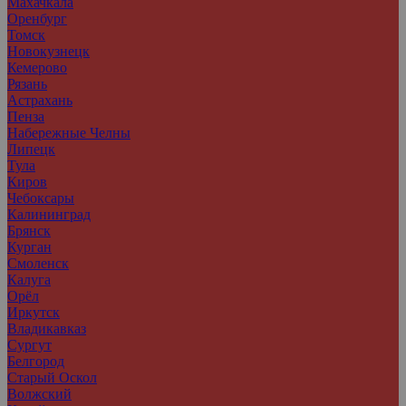
Махачкала
Оренбург
Томск
Новокузнецк
Кемерово
Рязань
Астрахань
Пенза
Набережные Челны
Липецк
Тула
Киров
Чебоксары
Калининград
Брянск
Курган
Смоленск
Калуга
Орёл
Иркутск
Владикавказ
Сургут
Белгород
Старый Оскол
Волжский