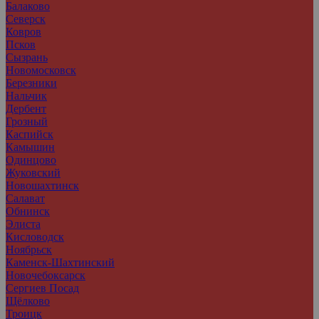
Балаково
Северск
Ковров
Псков
Сызрань
Новомосковск
Березники
Нальчик
Дербент
Грозный
Каспийск
Камышин
Одинцово
Жуковский
Новошахтинск
Салават
Обнинск
Элиста
Кисловодск
Ноябрьск
Каменск-Шахтинский
Новочебоксарск
Сергиев Посад
Щёлково
Троицк