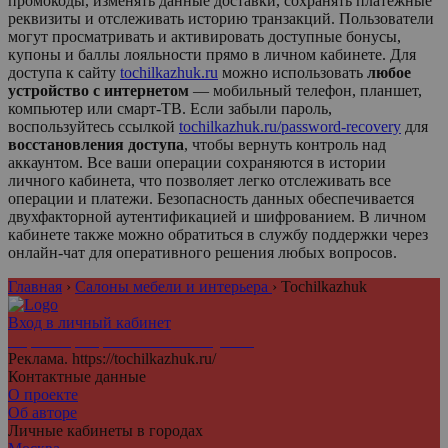
промокоды, изменять данные доставки, сохранять платежные
реквизиты и отслеживать историю транзакций. Пользователи
могут просматривать и активировать доступные бонусы,
купоны и баллы лояльности прямо в личном кабинете. Для
доступа к сайту
tochilkazhuk.ru
можно использовать
любое
устройство с интернетом
— мобильный телефон, планшет,
компьютер или смарт-ТВ. Если забыли пароль,
воспользуйтесь ссылкой
tochilkazhuk.ru/password-recovery
для
восстановления доступа
, чтобы вернуть контроль над
аккаунтом. Все ваши операции сохраняются в истории
личного кабинета, что позволяет легко отслеживать все
операции и платежи. Безопасность данных обеспечивается
двухфакторной аутентификацией и шифрованием. В личном
кабинете также можно обратиться в службу поддержки через
онлайн-чат для оперативного решения любых вопросов.
Главная
›
Салоны мебели и интерьера
›
Tochilkazhuk
Вход в личный кабинет
Агрегатор персональных аккаунтов
Реклама. https://tochilkazhuk.ru/
Контактные данные
О проекте
Об авторе
Личные кабинеты в городах