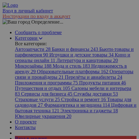
Вход в личный кабинет
Инструкции по входу в аккаунт
Определение...
Сообщить о проблеме
Категории
Все категории:
Автозапчасти
28
Банки и финансы
243
Бьюти-товары и
парфюмерия
90
Игрушки и детские товары
34
Кино и
сериалы онлайн
11
Литература и канцтовары
20
Микрозаймы
188
Мода и стиль
183
Недвижимость в
аренду
29
Образовательные платформы
162
Операторы
связи и провайдеры
21
Перелёты и авиабилеты
24
Приложения и программы
75
Продукты питания
46
Путешествия и отдых
105
Салоны мебели и интерьера
83
Сервисы для бизнеса
45
Службы доставки
53
Страховые услуги
25
Стройка и ремонт
16
Товары для
садоводов
27
Фармацевтика и медицина
114
Цифровая и
бытовая техника
121
Электроника и гаджеты
18
Ювелирные украшения
20
О проекте
Контакты
Вход в аккаунт