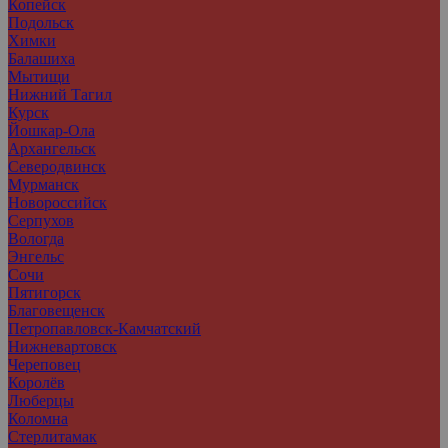
Копейск
Подольск
Химки
Балашиха
Мытищи
Нижний Тагил
Курск
Йошкар-Ола
Архангельск
Северодвинск
Мурманск
Новороссийск
Серпухов
Вологда
Энгельс
Сочи
Пятигорск
Благовещенск
Петропавловск-Камчатский
Нижневартовск
Череповец
Королёв
Люберцы
Коломна
Стерлитамак