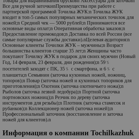
Товары для выравнивания брусковn Аксессуары для заточкиn
Все для ручной заточкиnПреимущества при работе с
партнерской программой Точилка ЖУК:n Точилка ЖУК
входит в топ-5 самых популярных механических точилок для
ножей;n Средний чек — 5000 рублей;n Принимаются все
основные виды оплат;n Оперативная обработка заказов;n
Предоставление промокодов;n Доставка по всей России (все
самые популярные службы доставки).nЦелевая аудитория:n
Основные клиенты Точилки ЖУК – мужчины;n Возраст
большинства клиентов старше 35 лет;n Женщины часто
покупают Точилку ЖУК в подарок для своих мужчин (Новый
Год, 14 февраля, 23 февраля, дни рождения);n 59﹪
посетителей заходят с ПК, 35﹪ с смартфона, и 6﹪ с
планшета;n Семьянин (заточка кухонных ножей, ножниц,
топоров);n Повар (заточка ножей и кухонных топориков для
приготовления);n Охотник (заточка охотничьего ножа);n
Рыболов (заточка лезвий ледобура);n Портной (заточка
портновских ножниц);n Резчик по дереву (заточка
инструментов для резьбы);n Плотник (заточка стамесок и
рубанков);n Коллекционер ножей (заточка ножей);n
Профессиональный заточник (восстановление и заточка
ножей для клиентов).n
Информация о компании
Tochilkazhuk