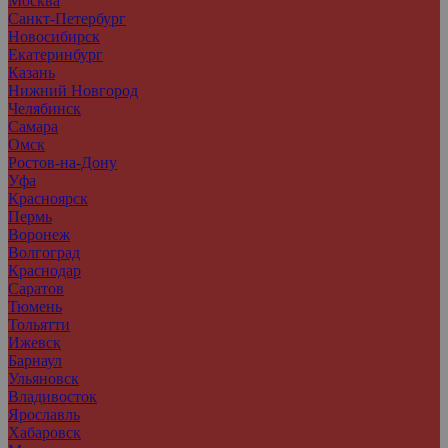
Москва
Санкт-Петербург
Новосибирск
Екатеринбург
Казань
Нижний Новгород
Челябинск
Самара
Омск
Ростов-на-Дону
Уфа
Красноярск
Пермь
Воронеж
Волгоград
Краснодар
Саратов
Тюмень
Тольятти
Ижевск
Барнаул
Ульяновск
Владивосток
Ярославль
Хабаровск