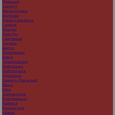
Норильск
Златоуст
Магнитогорск
Кострома
Южно-Сахалинск
Саранск
Находка
Улан-Удэ
Сыктывкар
Ангарск
Братск
Прокопьевск
Бийск
Димитровград
Нефтекамск
Нефтеюганск
Дзержинск
Каменск-Уральский
Миасс
Орск
Электросталь
Новочеркасск
Рыбинск
Красногорск
Абакан