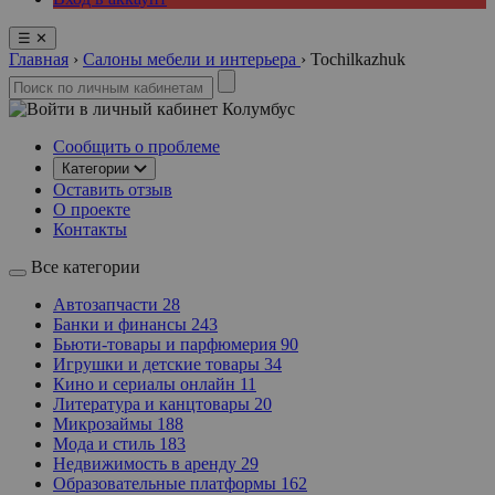
☰
✕
Главная
›
Салоны мебели и интерьера
›
Tochilkazhuk
Колумбус
Сообщить о проблеме
Категории
Оставить отзыв
О проекте
Контакты
Все категории
Автозапчасти
28
Банки и финансы
243
Бьюти-товары и парфюмерия
90
Игрушки и детские товары
34
Кино и сериалы онлайн
11
Литература и канцтовары
20
Микрозаймы
188
Мода и стиль
183
Недвижимость в аренду
29
Образовательные платформы
162