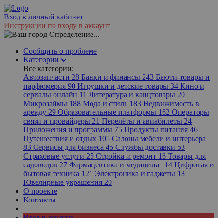
Вход в личный кабинет
Инструкции по входу в аккаунт
Определение...
Сообщить о проблеме
Категории
Все категории:
Автозапчасти
28
Банки и финансы
243
Бьюти-товары и
парфюмерия
90
Игрушки и детские товары
34
Кино и
сериалы онлайн
11
Литература и канцтовары
20
Микрозаймы
188
Мода и стиль
183
Недвижимость в
аренду
29
Образовательные платформы
162
Операторы
связи и провайдеры
21
Перелёты и авиабилеты
24
Приложения и программы
75
Продукты питания
46
Путешествия и отдых
105
Салоны мебели и интерьера
83
Сервисы для бизнеса
45
Службы доставки
53
Страховые услуги
25
Стройка и ремонт
16
Товары для
садоводов
27
Фармацевтика и медицина
114
Цифровая и
бытовая техника
121
Электроника и гаджеты
18
Ювелирные украшения
20
О проекте
Контакты
Вход в аккаунт