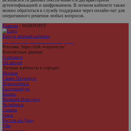
аутентификацией и шифрованием. В личном кабинете также
можно обратиться в службу поддержки через онлайн-чат для
оперативного решения любых вопросов.
Главная
›
WARPOINT
Вход в личный кабинет
Агрегатор персональных аккаунтов
Реклама. https://msk.warpoint.ru/
Контактные данные
О проекте
Об авторе
Личные кабинеты в городах
Москва
Санкт-Петербург
Новосибирск
Екатеринбург
Казань
Нижний Новгород
Челябинск
Самара
Омск
Ростов-на-Дону
Уфа
Красноярск