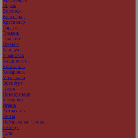
Пермь
Воронеж
Волгоград
Краснодар
Саратов
Тюмень
Тольятти
Ижевск
Барнаул
Ульяновск
Владивосток
Ярославль
Хабаровск
Махачкала
Оренбург
Томск
Новокузнецк
Кемерово
Рязань
Астрахань
Пенза
Набережные Челны
Липецк
Тула