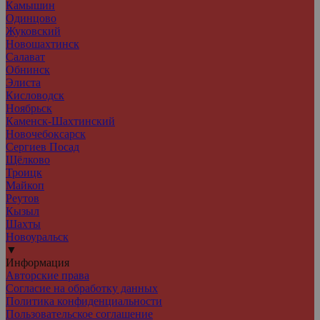
Камышин
Одинцово
Жуковский
Новошахтинск
Салават
Обнинск
Элиста
Кисловодск
Ноябрьск
Каменск-Шахтинский
Новочебоксарск
Сергиев Посад
Щёлково
Троицк
Майкоп
Реутов
Кызыл
Шахты
Новоуральск
▼
Информация
Авторские права
Согласие на обработку данных
Политика конфиденциальности
Пользовательское соглашение