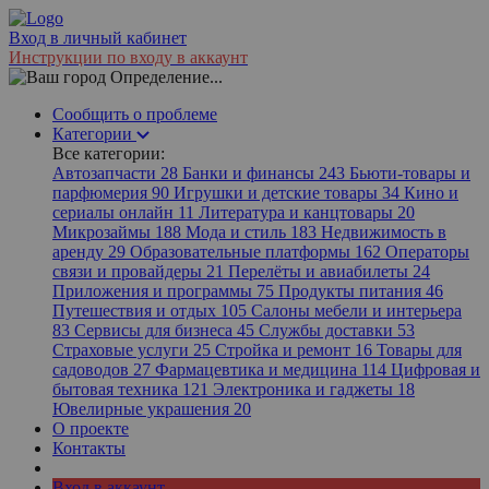
Вход в личный кабинет
Инструкции по входу в аккаунт
Определение...
Сообщить о проблеме
Категории
Все категории:
Автозапчасти
28
Банки и финансы
243
Бьюти-товары и
парфюмерия
90
Игрушки и детские товары
34
Кино и
сериалы онлайн
11
Литература и канцтовары
20
Микрозаймы
188
Мода и стиль
183
Недвижимость в
аренду
29
Образовательные платформы
162
Операторы
связи и провайдеры
21
Перелёты и авиабилеты
24
Приложения и программы
75
Продукты питания
46
Путешествия и отдых
105
Салоны мебели и интерьера
83
Сервисы для бизнеса
45
Службы доставки
53
Страховые услуги
25
Стройка и ремонт
16
Товары для
садоводов
27
Фармацевтика и медицина
114
Цифровая и
бытовая техника
121
Электроника и гаджеты
18
Ювелирные украшения
20
О проекте
Контакты
Вход в аккаунт