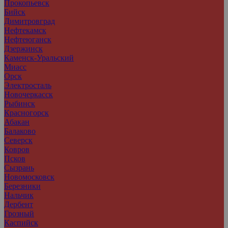
Прокопьевск
Бийск
Димитровград
Нефтекамск
Нефтеюганск
Дзержинск
Каменск-Уральский
Миасс
Орск
Электросталь
Новочеркасск
Рыбинск
Красногорск
Абакан
Балаково
Северск
Ковров
Псков
Сызрань
Новомосковск
Березники
Нальчик
Дербент
Грозный
Каспийск