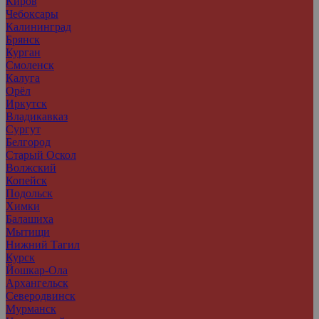
Киров
Чебоксары
Калининград
Брянск
Курган
Смоленск
Калуга
Орёл
Иркутск
Владикавказ
Сургут
Белгород
Старый Оскол
Волжский
Копейск
Подольск
Химки
Балашиха
Мытищи
Нижний Тагил
Курск
Йошкар-Ола
Архангельск
Северодвинск
Мурманск