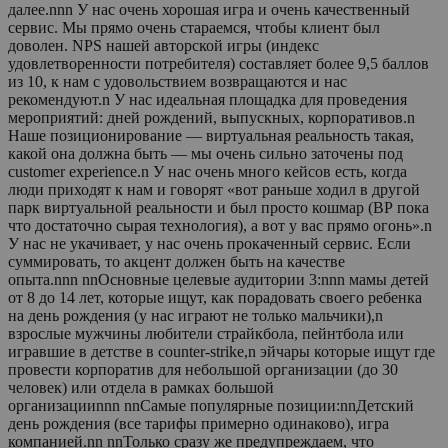
далее.nnn У нас очень хорошая игра и очень качественный
сервис. Мы прямо очень стараемся, чтобы клиент был
доволен. NPS нашей авторской игры (индекс
удовлетворенности потребителя) составляет более 9,5 баллов
из 10, к нам с удовольствием возвращаются и нас
рекомендуют.n У нас идеальная площадка для проведения
мероприятий: дней рождений, выпускных, корпоративов.n
Наше позиционирование — виртуальная реальность такая,
какой она должна быть — мы очень сильно заточены под
customer experience.n У нас очень много кейсов есть, когда
люди приходят к нам и говорят «вот раньше ходил в другой
парк виртуальной реальности и был просто кошмар (ВР пока
что достаточно сырая технология), а вот у вас прямо огонь».n
У нас не укачивает, у нас очень прокаченный сервис. Если
суммировать, то акцент должен быть на качестве
опыта.nnn nnОсновные целевые аудитории 3:nnn мамы детей
от 8 до 14 лет, которые ищут, как порадовать своего ребенка
на день рождения (у нас играют не только мальчики),n
взрослые мужчины любители страйкбола, пейнтбола или
игравшие в детстве в counter-strike,n эйчары которые ищут где
провести корпоратив для небольшой организации (до 30
человек) или отдела в рамках большой
организацииnnn nnСамые популярные позиции:nnДетский
день рождения (все тарифы примерно одинаково), игра
компанией.nn nnТолько сразу же предупреждаем, что