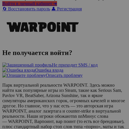
Войти в личный кабинет ➜
🔄 Восстановить пароль
👤 Регистрация
Не получается войти?
Не приходит SMS / код
Ошибка входа
Описать проблему
Парк виртуальной реальности WARPOINT. Здесь можно
найти как популярные игры из Steam, такие как Serious Sam,
Pavlov VR, BeatSaber, Arizona Sunshine, так и яркие
симуляторы американских горок, огромных качелей и многое
другое. Но главное, что у нас есть — это авторская игра
WARPOINT, аналог лазертага и counter-strike в виртуальной
реальности. Наши игроки обожаютnn nnМинус слова
— WARPOINT, Варпоинт, вар поинт (то есть все брендовые),
плюс стандартный набор стоп слов типа «порно», маты и так