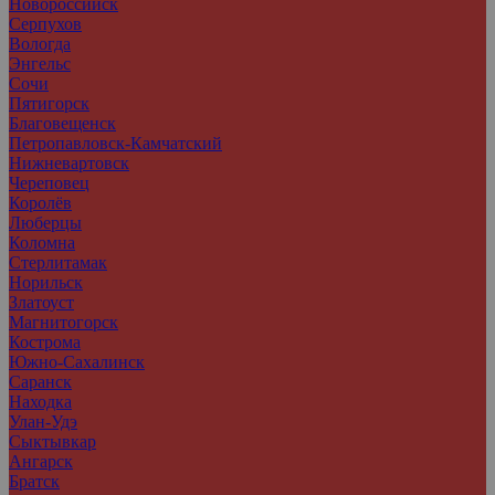
Новороссийск
Серпухов
Вологда
Энгельс
Сочи
Пятигорск
Благовещенск
Петропавловск-Камчатский
Нижневартовск
Череповец
Королёв
Люберцы
Коломна
Стерлитамак
Норильск
Златоуст
Магнитогорск
Кострома
Южно-Сахалинск
Саранск
Находка
Улан-Удэ
Сыктывкар
Ангарск
Братск