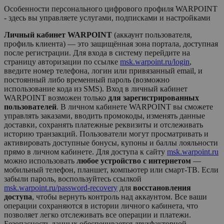
Особенности персонального цифрового профиля WARPOINT
- здесь вы управляете услугами, подписками и настройками
Личный кабинет WARPOINT
(аккаунт пользователя,
профиль клиента) — это защищённая зона портала, доступная
после регистрации. Для входа в систему перейдите на
страницу авторизации по ссылке
msk.warpoint.ru/login
,
введите номер телефона, логин или привязанный email, и
постоянный либо временный пароль (возможно
использование кода из SMS). Вход в личный кабинет
WARPOINT
возможен только
для зарегистрированных
пользователей
. В личном кабинете
WARPOINT
вы сможете
управлять заказами, вводить промокоды, изменять данные
доставки, сохранять платежные реквизиты и отслеживать
историю транзакций. Пользователи могут просматривать и
активировать доступные бонусы, купоны и баллы лояльности
прямо в личном кабинете. Для доступа к сайту
msk.warpoint.ru
можно использовать
любое устройство с интернетом
—
мобильный телефон, планшет, компьютер или смарт-ТВ. Если
забыли пароль, воспользуйтесь ссылкой
msk.warpoint.ru/password-recovery
для
восстановления
доступа
, чтобы вернуть контроль над аккаунтом. Все ваши
операции сохраняются в истории личного кабинета, что
позволяет легко отслеживать все операции и платежи.
Безопасность данных обеспечивается двухфакторной