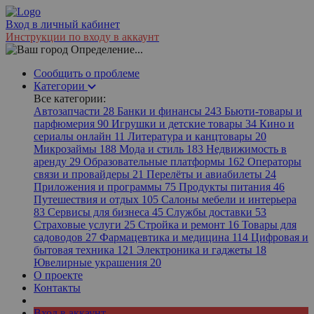
Вход в личный кабинет
Инструкции по входу в аккаунт
Определение...
Сообщить о проблеме
Категории
Все категории:
Автозапчасти
28
Банки и финансы
243
Бьюти-товары и
парфюмерия
90
Игрушки и детские товары
34
Кино и
сериалы онлайн
11
Литература и канцтовары
20
Микрозаймы
188
Мода и стиль
183
Недвижимость в
аренду
29
Образовательные платформы
162
Операторы
связи и провайдеры
21
Перелёты и авиабилеты
24
Приложения и программы
75
Продукты питания
46
Путешествия и отдых
105
Салоны мебели и интерьера
83
Сервисы для бизнеса
45
Службы доставки
53
Страховые услуги
25
Стройка и ремонт
16
Товары для
садоводов
27
Фармацевтика и медицина
114
Цифровая и
бытовая техника
121
Электроника и гаджеты
18
Ювелирные украшения
20
О проекте
Контакты
Вход в аккаунт