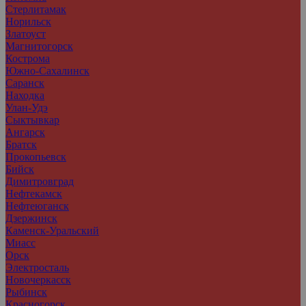
Стерлитамак
Норильск
Златоуст
Магнитогорск
Кострома
Южно-Сахалинск
Саранск
Находка
Улан-Удэ
Сыктывкар
Ангарск
Братск
Прокопьевск
Бийск
Димитровград
Нефтекамск
Нефтеюганск
Дзержинск
Каменск-Уральский
Миасс
Орск
Электросталь
Новочеркасск
Рыбинск
Красногорск