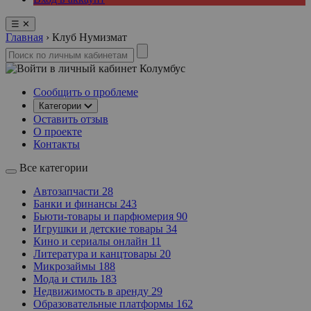
☰
✕
Главная
›
Клуб Нумизмат
Колумбус
Сообщить о проблеме
Категории
Оставить отзыв
О проекте
Контакты
Все категории
Автозапчасти
28
Банки и финансы
243
Бьюти-товары и парфюмерия
90
Игрушки и детские товары
34
Кино и сериалы онлайн
11
Литература и канцтовары
20
Микрозаймы
188
Мода и стиль
183
Недвижимость в аренду
29
Образовательные платформы
162