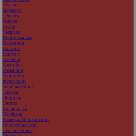
Абакан
Балаково
Северск
Ковров
Псков
Сызрань
Новомосковск
Березники
Нальчик
Дербент
Грозный
Каспийск
Камышин
Одинцово
Жуковский
Новошахтинск
Салават
Обнинск
Элиста
Кисловодск
Ноябрьск
Каменск-Шахтинский
Новочебоксарск
Сергиев Посад
Щёлково