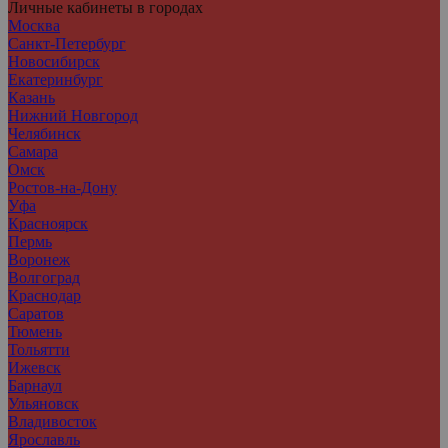
Личные кабинеты в городах
Москва
Санкт-Петербург
Новосибирск
Екатеринбург
Казань
Нижний Новгород
Челябинск
Самара
Омск
Ростов-на-Дону
Уфа
Красноярск
Пермь
Воронеж
Волгоград
Краснодар
Саратов
Тюмень
Тольятти
Ижевск
Барнаул
Ульяновск
Владивосток
Ярославль