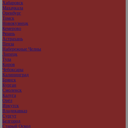
Хабаровск
Махачкала
Оренбург
Томск
Новокузнецк
Кемерово
Рязань
Астрахань
Пенза
Набережные Челны
Липецк
Тула
Киров
Чебоксары
Калининград
Брянск
Курган
Смоленск
Калуга
Орёл
Иркутск
Владикавказ
Сургут
Белгород
Старый Оскол