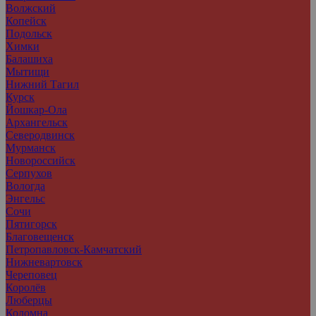
Волжский
Копейск
Подольск
Химки
Балашиха
Мытищи
Нижний Тагил
Курск
Йошкар-Ола
Архангельск
Северодвинск
Мурманск
Новороссийск
Серпухов
Вологда
Энгельс
Сочи
Пятигорск
Благовещенск
Петропавловск-Камчатский
Нижневартовск
Череповец
Королёв
Люберцы
Коломна