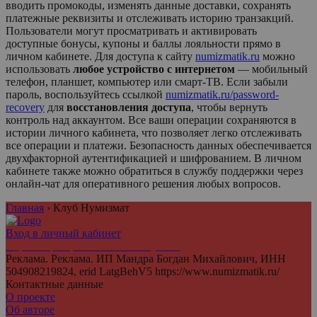
вводить промокоды, изменять данные доставки, сохранять
платежные реквизиты и отслеживать историю транзакций.
Пользователи могут просматривать и активировать
доступные бонусы, купоны и баллы лояльности прямо в
личном кабинете. Для доступа к сайту
numizmatik.ru
можно
использовать
любое устройство с интернетом
— мобильный
телефон, планшет, компьютер или смарт-ТВ. Если забыли
пароль, воспользуйтесь ссылкой
numizmatik.ru/password-
recovery
для
восстановления доступа
, чтобы вернуть
контроль над аккаунтом. Все ваши операции сохраняются в
истории личного кабинета, что позволяет легко отслеживать
все операции и платежи. Безопасность данных обеспечивается
двухфакторной аутентификацией и шифрованием. В личном
кабинете также можно обратиться в службу поддержки через
онлайн-чат для оперативного решения любых вопросов.
Главная
›
Клуб Нумизмат
Вход в личный кабинет
Агрегатор персональных аккаунтов
Реклама. Реклама. ИП Мандра Богдан Михайлович, ИНН
504908219824, erid LatgBehV5 https://www.numizmatik.ru/
Контактные данные
О проекте
Об авторе