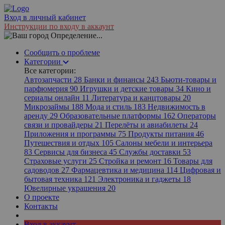
Вход в личный кабинет
Инструкции по входу в аккаунт
Определение...
Сообщить о проблеме
Категории
Все категории:
Автозапчасти
28
Банки и финансы
243
Бьюти-товары и
парфюмерия
90
Игрушки и детские товары
34
Кино и
сериалы онлайн
11
Литература и канцтовары
20
Микрозаймы
188
Мода и стиль
183
Недвижимость в
аренду
29
Образовательные платформы
162
Операторы
связи и провайдеры
21
Перелёты и авиабилеты
24
Приложения и программы
75
Продукты питания
46
Путешествия и отдых
105
Салоны мебели и интерьера
83
Сервисы для бизнеса
45
Службы доставки
53
Страховые услуги
25
Стройка и ремонт
16
Товары для
садоводов
27
Фармацевтика и медицина
114
Цифровая и
бытовая техника
121
Электроника и гаджеты
18
Ювелирные украшения
20
О проекте
Контакты
Вход в аккаунт