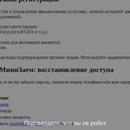
оступ к управлению финансовыми услугами, личной историей за
едложений.
аздел регистрации.
Госуслуги/ЕСИА и т.д.).
ьма для активации аккаунта).
ля.
вая коды подтверждения третьим лицам. Используйте защищенно
в МиниЗаем: восстановление доступа
, если вы забыли пароль, сменили номер телефона или ваш акка
ение
ения
.
входа.
ровки аккаунта.
Подтвердите, что вы не робот
овать
альтернативный вход
через email.