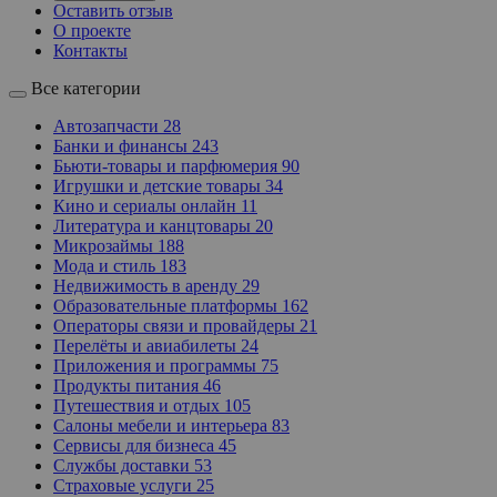
Оставить отзыв
О проекте
Контакты
Все категории
Автозапчасти
28
Банки и финансы
243
Бьюти-товары и парфюмерия
90
Игрушки и детские товары
34
Кино и сериалы онлайн
11
Литература и канцтовары
20
Микрозаймы
188
Мода и стиль
183
Недвижимость в аренду
29
Образовательные платформы
162
Операторы связи и провайдеры
21
Перелёты и авиабилеты
24
Приложения и программы
75
Продукты питания
46
Путешествия и отдых
105
Салоны мебели и интерьера
83
Сервисы для бизнеса
45
Службы доставки
53
Страховые услуги
25