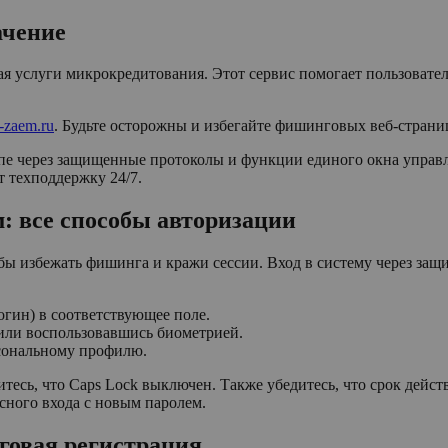
ачение
 услуги микрокредитования. Этот сервис помогает пользовате
i-zaem.ru
. Будьте осторожны и избегайте фишинговых веб-страни
е через защищенные протоколы и функции единого окна управле
т техподдержку 24/7.
: все способы авторизации
обы избежать фишинга и кражи сессии. Вход в систему через за
огин) в соответствующее поле.
 или воспользовавшись биометрией.
сональному профилю.
тесь, что Caps Lock выключен. Также убедитесь, что срок действ
сного входа с новым паролем.
говая регистрация