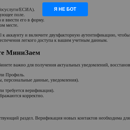
Я НЕ БОТ
Госуслуги/ЕСИА).
вующее поле.
и ввести его в форму.
ом месте.
l к аккаунту и включите двухфакторную аутентификацию, чтобы
еспечения легкого доступа к вашим учетным данным.
те МиниЗаем
нете важно для получения актуальных уведомлений, восстановл
или Профиль.
ы, персональные данные, уведомления).
ли требуется верификация).
ображаются корректно.
тствующий раздел. Верификация новых контактов необходима дл