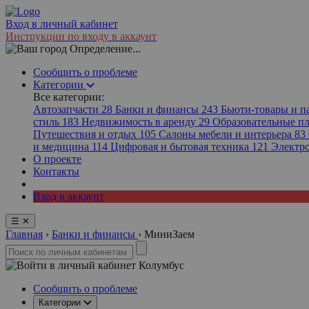
Вход в личный кабинет
Инструкции по входу в аккаунт
Определение...
Сообщить о проблеме
Категории
Все категории:
Автозапчасти
28
Банки и финансы
243
Бьюти-товары и 
стиль
183
Недвижимость в аренду
29
Образовательные 
Путешествия и отдых
105
Салоны мебели и интерьера
83
и медицина
114
Цифровая и бытовая техника
121
Электр
О проекте
Контакты
Вход в аккаунт
☰
✕
Главная
›
Банки и финансы
›
МиниЗаем
Колумбус
Сообщить о проблеме
Категории