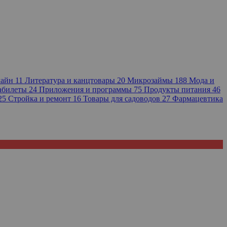
лайн
11
Литература и канцтовары
20
Микрозаймы
188
Мода и
иабилеты
24
Приложения и программы
75
Продукты питания
46
25
Стройка и ремонт
16
Товары для садоводов
27
Фармацевтика