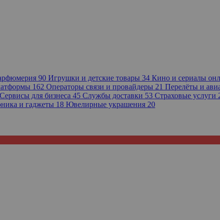
парфюмерия
90
Игрушки и детские товары
34
Кино и сериалы он
платформы
162
Операторы связи и провайдеры
21
Перелёты и ав
Сервисы для бизнеса
45
Службы доставки
53
Страховые услуги
оника и гаджеты
18
Ювелирные украшения
20