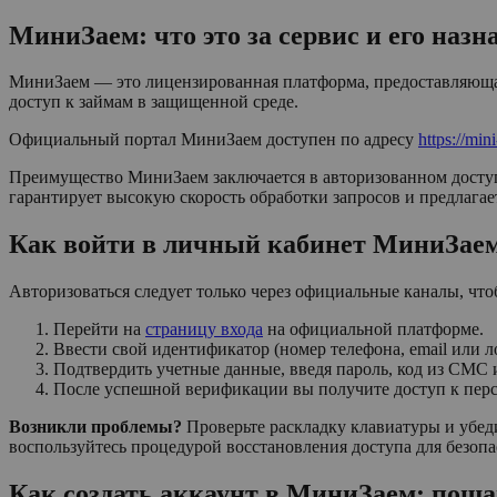
МиниЗаем: что это за сервис и его назн
МиниЗаем — это лицензированная платформа, предоставляющая
доступ к займам в защищенной среде.
Официальный портал МиниЗаем доступен по адресу
https://min
Преимущество МиниЗаем заключается в авторизованном доступ
гарантирует высокую скорость обработки запросов и предлагае
Как войти в личный кабинет МиниЗаем
Авторизоваться следует только через официальные каналы, чт
Перейти на
страницу входа
на официальной платформе.
Ввести свой идентификатор (номер телефона, email или л
Подтвердить учетные данные, введя пароль, код из СМС
После успешной верификации вы получите доступ к пер
Возникли проблемы?
Проверьте раскладку клавиатуры и убеди
воспользуйтесь процедурой восстановления доступа для безопа
Как создать аккаунт в МиниЗаем: поша