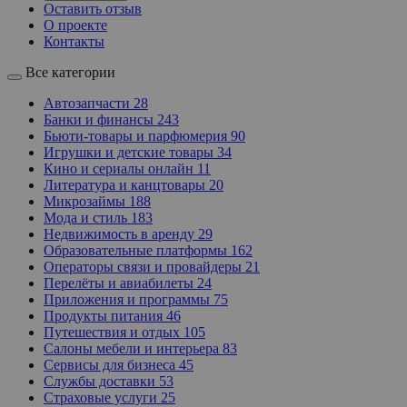
Оставить отзыв
О проекте
Контакты
Все категории
Автозапчасти
28
Банки и финансы
243
Бьюти-товары и парфюмерия
90
Игрушки и детские товары
34
Кино и сериалы онлайн
11
Литература и канцтовары
20
Микрозаймы
188
Мода и стиль
183
Недвижимость в аренду
29
Образовательные платформы
162
Операторы связи и провайдеры
21
Перелёты и авиабилеты
24
Приложения и программы
75
Продукты питания
46
Путешествия и отдых
105
Салоны мебели и интерьера
83
Сервисы для бизнеса
45
Службы доставки
53
Страховые услуги
25