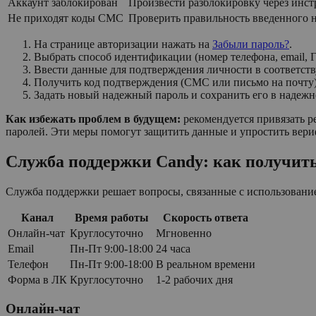
Аккаунт заблокирован
Произвести разблокировку через инс
Не приходят коды СМС
Проверить правильность введенного н
На странице авторизации нажать на
Забыли пароль?
.
Выбрать способ идентификации (номер телефона, email, 
Ввести данные для подтверждения личности в соответст
Получить код подтверждения (СМС или письмо на почту) 
Задать новый надежный пароль и сохранить его в надежн
Как избежать проблем в будущем:
рекомендуется привязать р
паролей. Эти меры помогут защитить данные и упростить вери
Служба поддержки Candy: как получит
Служба поддержки решает вопросы, связанные с использование
Канал
Время работы
Скорость ответа
Онлайн-чат
Круглосуточно
Мгновенно
Email
Пн-Пт 9:00-18:00
24 часа
Телефон
Пн-Пт 9:00-18:00
В реальном времени
Форма в ЛК
Круглосуточно
1-2 рабочих дня
Онлайн-чат