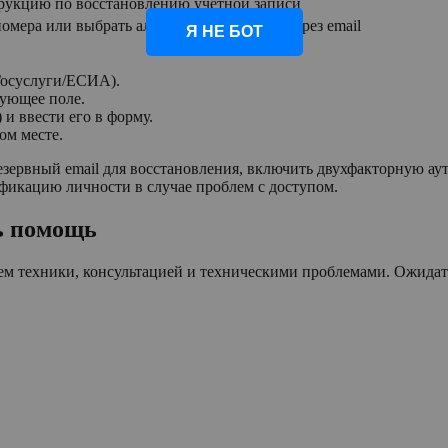
трукцию по восстановлению учетной записи
омера или выбрать альтернативный вход через email
Я НЕ БОТ
Госуслуги/ЕСИА).
вующее поле.
и ввести его в форму.
ом месте.
езервный email для восстановления, включить двухфакторную а
фикацию личности в случае проблем с доступом.
ь помощь
м техники, консультацией и техническими проблемами. Ожидать