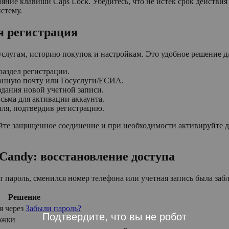
яние клавиши Caps Lock. Убедитесь, что не истек срок действия
стему.
я регистрация
 услугам, историю покупок и настройкам. Это удобное решение
раздел регистрации.
тронную почту или Госуслуги/ЕСИА.
здания новой учетной записи.
ьма для активации аккаунта.
ля, подтвердив регистрацию.
уйте защищенное соединение и при необходимости активируйте
 Candy: восстановление доступа
 пароль, сменился номер телефона или учетная запись была заб
Решение
я через
Забыли пароль?
Подтвердите, что вы не робот
ржки