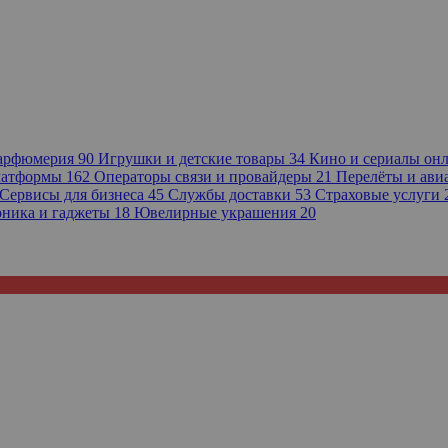
парфюмерия
90
Игрушки и детские товары
34
Кино и сериалы он
платформы
162
Операторы связи и провайдеры
21
Перелёты и ав
Сервисы для бизнеса
45
Службы доставки
53
Страховые услуги
оника и гаджеты
18
Ювелирные украшения
20