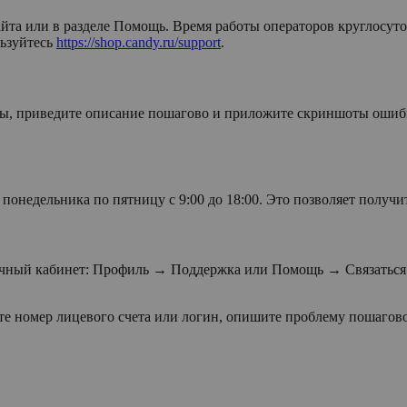
йта или в разделе Помощь. Время работы операторов круглосуточ
льзуйтесь
https://shop.candy.ru/support
.
емы, приведите описание пошагово и приложите скриншоты ошибк
 с понедельника по пятницу с 9:00 до 18:00. Это позволяет полу
личный кабинет: Профиль → Поддержка или Помощь → Связаться 
е номер лицевого счета или логин, опишите проблему пошагов