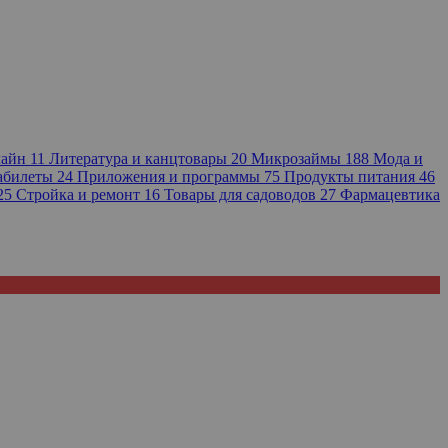
лайн
11
Литература и канцтовары
20
Микрозаймы
188
Мода и
иабилеты
24
Приложения и программы
75
Продукты питания
46
25
Стройка и ремонт
16
Товары для садоводов
27
Фармацевтика