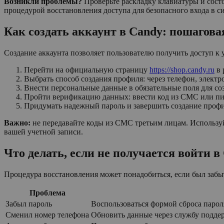
Возникли проблемы?
Проверьте раскладку клавиатуры и состо
процедурой восстановления доступа для безопасного входа в си
Как создать аккаунт в Candy: пошагова
Создание аккаунта позволяет пользователю получить доступ к
Перейти на официальную страницу
https://shop.candy.ru
в 
Выбрать способ создания профиля: через телефон, элек
Внести персональные данные в обязательные поля для со
Пройти верификацию данных: ввести код из СМС или пис
Придумать надежный пароль и завершить создание профи
Важно:
не передавайте коды из СМС третьим лицам. Использ
вашей учетной записи.
Что делать, если не получается войти в
Процедура восстановления может понадобиться, если был забыт
Проблема
Забыл пароль
Воспользоваться формой сброса парол
Сменил номер телефона
Обновить данные через службу подде