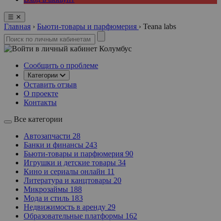
☰
✕
Главная
›
Бьюти-товары и парфюмерия
›
Teana labs
Колумбус
Сообщить о проблеме
Категории
Оставить отзыв
О проекте
Контакты
Все категории
Автозапчасти
28
Банки и финансы
243
Бьюти-товары и парфюмерия
90
Игрушки и детские товары
34
Кино и сериалы онлайн
11
Литература и канцтовары
20
Микрозаймы
188
Мода и стиль
183
Недвижимость в аренду
29
Образовательные платформы
162