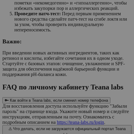
пометки «некомедогенно» и «гипоаллергенно», чтобы
избежать закупорки пор и аллергических реакций.
Проведите патч-тест:
Перед первым применением
нового средства сделайте патч-тест на сгибе локтя или
за ухом, чтобы проверить индивидуальную
непереносимость.
Важно:
При введении новых активных ингредиентов, таких как
ретинол и кислоты, избегайте сочетания их в одном уходе.
Стартуйте с базовых этапов: очищение, увлажнение и SPF-
защита для обеспечения надёжной барьерной функции и
поддержания pH-баланса кожи.
FAQ по личному кабинету Teana labs
🔑 Как войти в Teana labs, если сменил номер телефона
Для восстановления доступа используйте функцию "Забыли
пароль" на странице входа. Укажите новый номер и следуйте
инструкциям, отправленным на почту. Ознакомьтесь с
подробным описанием на
https://teana-labs.ru/login
.
⚠️ Что делать, если не загружается официальный портал Teana