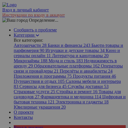
Вход в личный кабинет
Инструкции по входу в аккаунт
Определение...
Сообщить о проблеме
Категории
Все категории:
Автозапчасти
28
Банки и финансы
243
Бьюти-товары и
парфюмерия
90
Игрушки и детские товары
34
Кино и
сериалы онлайн
11
Литература и канцтовары
20
Микрозаймы
188
Мода и стиль
183
Недвижимость в
аренду
29
Образовательные платформы
162
Операторы
связи и провайдеры
21
Перелёты и авиабилеты
24
Приложения и программы
75
Продукты питания
46
Путешествия и отдых
105
Салоны мебели и интерьера
83
Сервисы для бизнеса
45
Службы доставки
53
Страховые услуги
25
Стройка и ремонт
16
Товары для
садоводов
27
Фармацевтика и медицина
114
Цифровая и
бытовая техника
121
Электроника и гаджеты
18
Ювелирные украшения
20
О проекте
Контакты
Вход в аккаунт